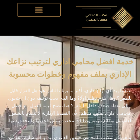
Skip
to
content
خدمة افضل محامي اداري لترتيب نزاعك
الإداري بملف مفهوم وخطوات محسوبة
عندما يبدأ أي نزاع إداري، أكثر ما يربك الناس هو: هل القرار قابل
للطعن؟ وهل يلزم تظلم أولًا؟ وما الذي يجب توثيقه دون أن يتحول
إلى نقطة ضعف داخل الملف؟ هنا تتضح قيمة العمل مع افضل
محامي اداري بمنهج منظم؛ لأن القضايا الإدارية لا تتقدم بالشعور
العام، بل بوقائع مرتبة وطلبات محددة يمكن فحصها والتحقق منها.
ونحن في مكتب المحامي حسين الدعدي نبدأ بـ استشارة محامي