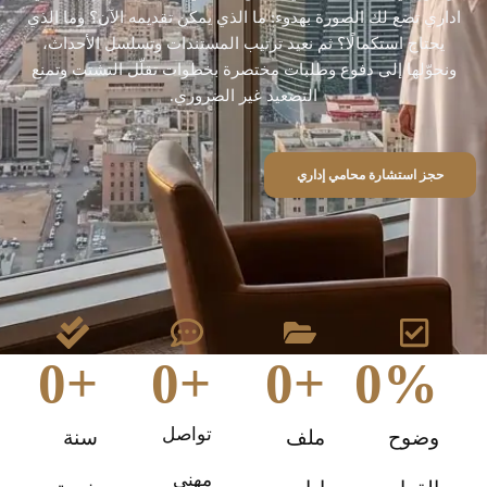
اداري تضع لك الصورة بهدوء: ما الذي يمكن تقديمه الآن؟ وما الذي
يحتاج استكمالًا؟ ثم نعيد ترتيب المستندات وتسلسل الأحداث،
ونحوّلها إلى دفوع وطلبات مختصرة بخطوات تقلّل التشتت وتمنع
التصعيد غير الضروري.
حجز استشارة محامي إداري
0
+
0
+
0
+
0
%
تواصل
وضوح
ملف
سنة
مهني