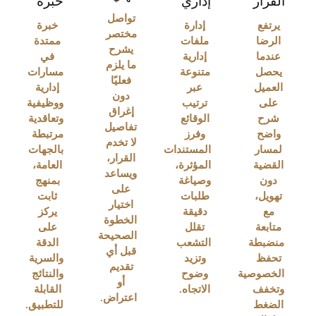
القرار
إداري
خبرة
تواصل
يرتفع
إدارة
خبرة
مختصر
الرضا
ملفات
ممتدة
يشرح
عندما
إدارية
في
ما يلزم
يحصل
متنوعة
مسارات
فعليًا
العميل
عبر
إدارية
دون
على
ترتيب
ووظيفية
إغراق
شرح
الوقائع
وتعاقدية
تفاصيل
واضح
وفرز
مرتبطة
لا تخدم
لمسار
المستندات
بالجهات
القرار،
القضية
المؤثرة،
العامة،
ويساعد
دون
وصياغة
بمنهج
على
تهويل،
طلبات
ثابت
اختيار
مع
دقيقة
يركز
الخطوة
متابعة
تقلل
على
الصحيحة
منضبطة
التشعب
الدقة
قبل أي
تحفظ
وتزيد
والسرية
تقديم
الخصوصية
وضوح
والنتائج
أو
وتخفف
الاتجاه.
القابلة
اعتراض.
الضغط
للتطبيق.