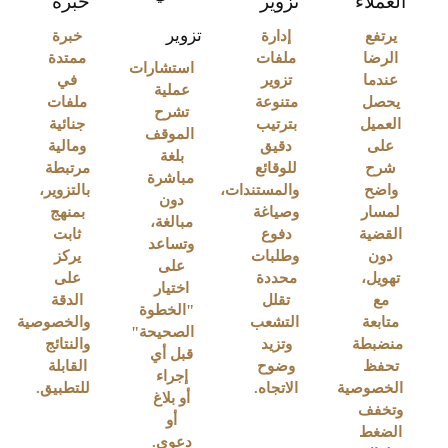
العملاء
تزوير
خبرة
تزوير
يرتفع
إدارة
خبرة
الرضا
ملفات
ممتدة
استشارات
عندما
تزوير
في
عملية
يحصل
متنوعة
ملفات
تشرح
العميل
بترتيب
جنائية
الموقف
على
دقيق
ومالية
بلغة
شرح
للوقائع
مرتبطة
مباشرة
واضح
والمستندات،
بالتزوير،
دون
لمسار
وصياغة
بمنهج
مبالغة،
القضية
دفوع
ثابت
وتساعد
دون
وطلبات
يركز
على
تهويل،
محددة
على
اختيار
مع
تقلل
الدقة
"الخطوة
متابعة
التشعب
والخصوصية
الصحيحة"
منضبطة
وتزيد
والنتائج
قبل أي
تحفظ
وضوح
القابلة
إجراء
الخصوصية
الاتجاه.
للتطبيق.
أو بلاغ
وتخفف
أو
الضغط
دعوى.