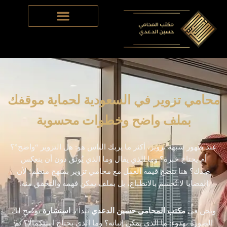
Skip
to
content
محامي تزوير في السعودية لحماية موقفك
بملف واضح وخطوات محسوبة
عند ظهور شبهة تزوير، أكثر ما يربك الناس هو: هل التزوير “واضح”؟
أم يحتاج خبرة؟ وما الذي يقال وما الذي يُوثّق دون أن ينعكس
ضدك؟ هنا تتضح قيمة العمل مع محامي تزوير بمنهج منظم؛ لأن
القضايا لا تُحسم بالانطباع، بل بملف يمكن فهمه والتحقق منه.
ونحن في
مكتب المحامي حسين الدعدي
نبدأ بـ
استشارة
توضح لك
الصورة بهدوء: ما الذي يمكن إثباته؟ وما الذي يحتاج استكمالًا؟ ثم