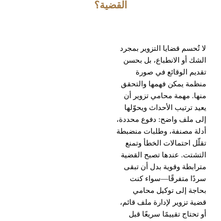
القضية؟
لا تُحسم قضايا التزوير بمجرد
الشك أو الانطباع، بل بحسن
تقديم الوقائع في صورة
منظمة يمكن فهمها والتحقق
منها. مهمة محامي تزوير أن
يعيد ترتيب الأحداث ويحوّلها
إلى ملف واضح: دفوع محددة،
أدلة مصنفة، وطلبات منضبطة
تقلّل احتمالات الخطأ وتمنع
التشتت. عندها تصبح القضية
مترابطة وقوية بدل أن تبقى
سردًا متفرقًا—سواء كنت
بحاجة إلى توكيل محامي
قضية تزوير لإدارة ملف قائم،
أو تحتاج تقييمًا سريعًا قبل