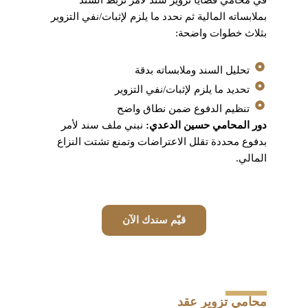
في محامي قضايا تزوير سند لأمر نربط السند
بملابساته المالية ثم نحدد ما يلزم لإثبات/نفي التزوير
بثلاث خطوات واضحة:
تحليل السند وملابساته بدقة
تحديد ما يلزم لإثبات/نفي التزوير
تنظيم الدفوع ضمن نطاق واضح
دور المحامي حسين الدعدي:
نبني ملف سند لأمر
بدفوع محددة تقلل الاعتراضات وتمنع تشتت النزاع
المالي.
قيّم سندك الآن
محامي تزوير عقد