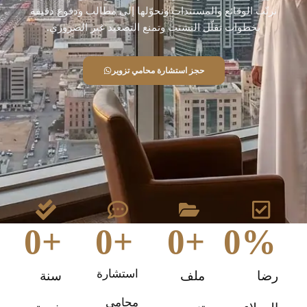
نرتّب الوقائع والمستندات ونحوّلها إلى مطالب ودفوع دقيقة
بخطوات تقلّل التشتت وتمنع التصعيد غير الضروري.
حجز استشارة محامي تزوير
0
+
0
+
0
+
0
%
استشارة
رضا
ملف
سنة
محامي