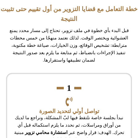
خطة التعامل مع قضايا التزوير من أول تقييم حتى تثبيت
النتيجة
قبل البدء بأي خطوة في ملف تزوير، تحتاج إلى مسار محدد يمنع
العشوائية ويختصر الوقت. لذلك نعتمد منهجًا من خمس محطات
مترابطة: تشخيص الوقائع، وزن الخيارات، صياغة خطة مكتوبة،
تنفيذ الإجراءات بانضباط، ثم متابعة ما يلزم بعد صدور النتيجة
لضمان تطبيقها واستقرارها.
1
تواصل أولي لتحديد الصورة
نبدأ بجلسة خاصة نلتقط فيها لبّ المشكلة، ونراجع ما لديك
من أوراق ومراسلات، ثم نحدد ما يلزم استكماله قبل أي
تحرك. الهدف: قرار واضح عبر
استشارة محامي تزوير
مبنية