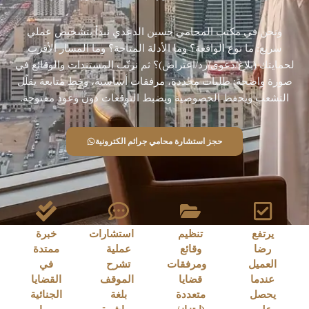
ونحن في مكتب المحامي حسين الدعدي نبدأ بتشخيص عملي
سريع: ما نوع الواقعة؟ وما الأدلة المتاحة؟ وما المسار الأقرب
لحمايتك (بلاغ/دعوى/رد/اعتراض)؟ ثم نرتّب المستندات والوقائع في
صورة واضحة: طلبات محددة، مرفقات أساسية، وخط متابعة يقلّل
التشعب ويحفظ الخصوصية ويضبط التوقعات دون وعود مفتوحة.
حجز استشارة محامي جرائم الكترونية
يرتفع
تنظيم
استشارات
خبرة
رضا
وقائع
عملية
ممتدة
العميل
ومرفقات
تشرح
في
عندما
قضايا
الموقف
القضايا
يحصل
متعددة
بلغة
الجنائية