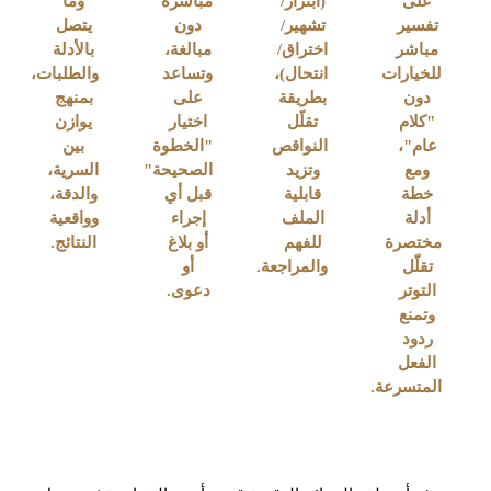
على
(ابتزاز/
مباشرة
وما
تفسير
تشهير/
دون
يتصل
مباشر
اختراق/
مبالغة،
بالأدلة
للخيارات
انتحال)،
وتساعد
والطلبات،
دون
بطريقة
على
بمنهج
"كلام
تقلّل
اختيار
يوازن
عام"،
النواقص
"الخطوة
بين
ومع
وتزيد
الصحيحة"
السرية،
خطة
قابلية
قبل أي
والدقة،
أدلة
الملف
إجراء
وواقعية
مختصرة
للفهم
أو بلاغ
النتائج.
تقلّل
والمراجعة.
أو
التوتر
دعوى.
وتمنع
ردود
الفعل
المتسرعة.