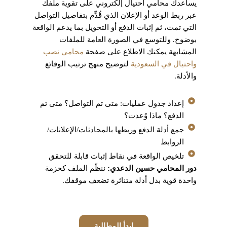
يساعدك محامي احتيال إلكتروني على تقوية ملفك
عبر ربط الوعد أو الإعلان الذي قُدِّم بتفاصيل التواصل
التي تمت، ثم إثبات الدفع أو التحويل بما يدعم الواقعة
بوضوح. وللتوسع في الصورة العامة للملفات
المشابهة يمكنك الاطلاع على صفحة
محامي نصب
واحتيال في السعودية
لتوضيح منهج ترتيب الوقائع
والأدلة.
إعداد جدول عمليات: متى تم التواصل؟ متى تم
الدفع؟ ماذا وُعدت؟
جمع أدلة الدفع وربطها بالمحادثات/الإعلانات/
الروابط
تلخيص الواقعة في نقاط إثبات قابلة للتحقق
دور المحامي حسين الدعدي:
ننظّم الملف كحزمة
واحدة قوية بدل أدلة متناثرة تضعف موقفك.
ابدأ المطالبة