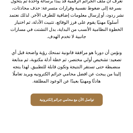
نعرف أن ملف الجرائم الرقمية قد يبدأ برسالة واحدة ثم يتحول
بسرعة إلى ضغوط نفسية وقرارات متسرعة: حذف محادثات،
نشر ردود، أو إرسال معلومات إضافية للطرف الآخر. لذلك نعتمد
أسلوبًا مهنيًا يقوم على فرز الوقائع، تثبيت الأدلة، ثم اختيار
الخطوة النظامية الأنسب من البداية، بدل التشتت في مسارات
جانبية لا تخدم الهدف.
ونؤمن أن دورنا هو مرافقة قانونية تمنحك رؤية واضحة قبل أي
تصعيد: تشخيص أولي مختصر، ثم خطة أدلة مكتوبة، ثم متابعة
منضبطة حتى تستقر النتيجة وتكون قابلة للتطبيق. لهذا يتجه
إلينا من يبحث عن افضل محامي جرائم الكترونيه ويريد تعاملًا
هادئًا ومهنيًا بعيدًا عن الوعود المطلقة.
تواصل الآن مع محامي جرائم إلكترونية