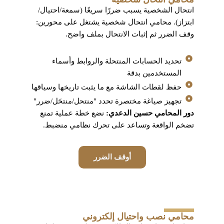
انتحال الشخصية يسبب ضررًا سريعًا (سمعة/احتيال/
ابتزاز). محامي انتحال شخصية يشتغل على محورين:
وقف الضرر ثم إثبات الانتحال بملف واضح.
تحديد الحسابات المنتحلة والروابط وأسماء
المستخدمين بدقة
حفظ لقطات الشاشة مع ما يثبت تاريخها وسياقها
تجهيز صياغة مختصرة تحدد "منتحل/منتحَل/ضرر"
دور المحامي حسين الدعدي:
نضع خطة عملية تمنع
تضخم الواقعة وتساعد على تحرك نظامي منضبط.
أوقف الضرر
محامي نصب واحتيال إلكتروني