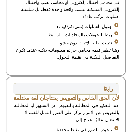
في محامي احتيال إلكتروني أو محامي نصب واحتيال
إلكتروني المشكلة ليست واقعة واحدة فقط، بل سلسلة
عمليات. نرتّب عادةً:
جدول العمليات (متى/كم/كيف)
ربط التحويلات بالمحادثات والروابط
تثبيت نقاط الإثبات دون حشو
وهنا تظهر قيمة محامي جرائم معلوماتية بنكية عندما تكون
التفاصيل البنكية هي نقطة التحول.
رابعًا
لأن الحق الخاص والتعويض يحتاجان لغة مختلفة
عند التفكير في المطالبة بالتعويض عن التشهير أو المطالبة
بالتعويض عن الابتزاز نركّز على الضرر القابل للفهم لا
الانفعال. غالبًا نحتاج إلى:
تلخيص الضرر في نقاط محددة