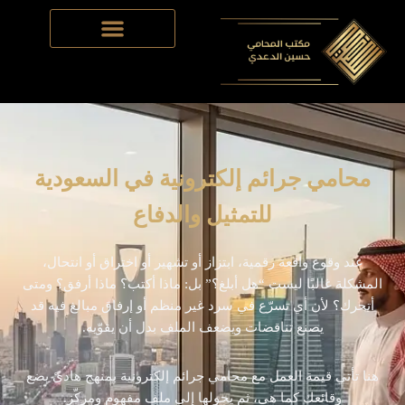
Skip
to
content
محامي جرائم إلكترونية في السعودية
للتمثيل والدفاع
عند وقوع واقعة رقمية، ابتزاز أو تشهير أو اختراق أو انتحال،
المشكلة غالبًا ليست “هل أبلغ؟” بل: ماذا أكتب؟ ماذا أرفق؟ ومتى
أتحرك؟ لأن أي تسرّع في سرد غير منظم أو إرفاق مبالغ فيه قد
يصنع تناقضات ويضعف الملف بدل أن يقوّيه.
هنا تأتي قيمة العمل مع محامي جرائم إلكترونية بمنهج هادئ يضع
وقائعك كما هي، ثم يحولها إلى ملف مفهوم ومركّز.