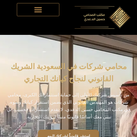
Skip
to
content
محامي شركات في السعودية الشريك
القانوني لنجاح كيانك التجاري
من تأسيس شركتك الأولى إلى حماية استثماراتك الكبرى، محامي
شركات هو المهندس القانوني الذي يضمن استقرار كيانك ونموه.
في مكتب المحامي حسين الدعدي، لا نقدم استشارات فحسب، بل
نبني معك أساسًا قانونيًا متينًاً لرؤيتك التجارية.
استشر قانونياً لشركتك اليوم