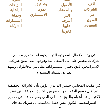
آلاف
وتحقيق
الأصول
النزاعات
الشركات
نموها
والصفقات
الداخلية
في
الاستثماري
التي
وحماية
السوق
أشرفنا
استثمارات
السعودي
عليها
الشركاء
قانونياً
في بيئة الأعمال السعودية الديناميكية، لم يعد دور محامي
شركات يقتصر على حل القضايا بعد وقوعها. لقد أصبح شريكك
الاستراتيجي الذي يحمي استثماراتك، يقلل من مخاطرك، ويمهد
الطريق لنموك المستدام.
في مكتب المحامي حسين الدعدي، نؤمن بأن الشراكة الحقيقية
تبدأ قبل توقيع العقد. نحن نجمع بين الخبرة العميقة التي تمتد
لأكثر من 10 أعوام والنهج الإنساني الذي يضع أهدافك في صميم
استراتيجيتنا، لنكون ليس فقط محاميك، بل شريك نجاحك