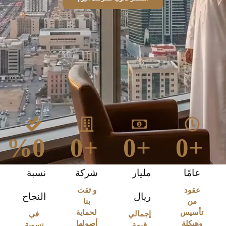
%
0
0
+
0
+
0
+
عامًا
مليار
شركة
نسبة
عقود
و ثقت
ريال
النجاح
من
بنا
تأسيس
لحماية
إجمالي
في
وهيكلة
أصولها
قيمة
تسوية