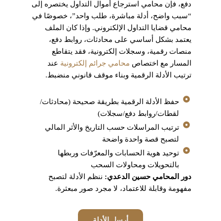
دفع، فإن محامي استرجاع أموال التداول يختصره إلى
“سبب واضح، أدلة مباشرة، طلب واحد”، خصوصًا في
محامي قضايا التداول الإلكتروني. وإذا كان الملف
يعتمد بشكل أساسي على محادثات، روابط دفع،
منصات رقمية، وسجلات إلكترونية، فقد يتقاطع
المسار مع اختصاص
محامي جرائم إلكترونية
عند
ترتيب الأدلة الرقمية وبناء موقف قانوني منضبط.
حفظ الأدلة الرقمية بطريقة صحيحة (محادثات/
لقطات/روابط دفع/سجلات)
ترتيب المراسلات حسب التاريخ والأثر المالي
لتصبح قصة واحدة واضحة
توحيد هوية الحسابات والمعرّفات وربطها
بالتحويلات ومحاولات السحب
دور المحامي حسين الدعدي:
ننظم الأدلة لتصبح
مفهومة وقابلة للاعتماد، لا مجرد صور مبعثرة.
أرسل الأدلة