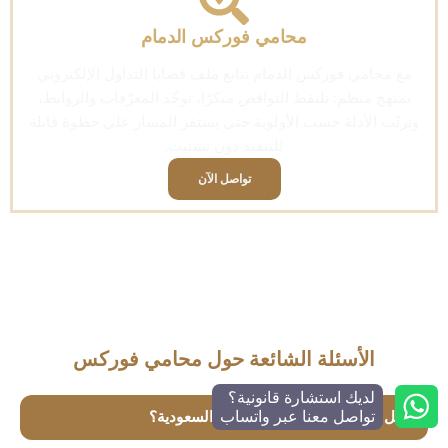
محامي فوركس الدمام
مع محامي فوركس الدمام نتابع ملف قضايا التداول الإلكتروني
بمنهج منظم: نلتقط النواقص مبكرًا، نوحّد المعرّفات والروابط،
ونرتّب الأدلة حسب الأولوية حتى يستقر المسار على خطوة قابلة
للتنفيذ دون تشتيت.
تواصل الآن
الأسئلة الشائعة حول محامي فوركس
لديك استشارة قانونية؟
تواصل معنا عبر واتساب
هل تداول الفوركس ممنوع في السعودية؟