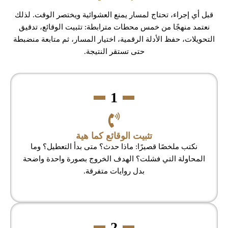
قبل أي إجراء، تحتاج لمسار يمنع العشوائية ويختصر الوقت. لذلك
نعتمد منهجًا من خمس محطات مترابطة: تثبيت الوقائع، تدقيق
التحويلات، حفظ الأدلة الرقمية، اختيار المسار، ثم متابعة منضبطة
حتى تستقر النتيجة.
1
تثبيت الوقائع كما هية
نكتب ملخصًا قصيرًا: ماذا حدث؟ متى بدأ التعطيل؟ وما
المحاولة التي فشلت؟ الهدف الخروج بصورة واحدة واضحة
بدل روايات متفرقة.
2