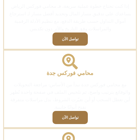
إذا كنت تحتاج خطوة عملية سريعة، فـ محامي فوركس الرياض
يساعدك على تدقيق مسار المال وتحديد أفضل مسار لـ استرجاع
أموال التداول حسب طريقة الدفع، مع تنظيم الأدلة الرقمية
والمراسلات وفق التاريخ والأثر دون تكديس.
تواصل الآن
محامي فوركس جدة
مع محامي فوركس جدة نبدأ من الأساس: مراجعة التحويلات
والوقائع بترتيب واضح، ثم تلخيص الملف في صفحة واحدة تُظهر
أين تعطل السحب أو أين تغيّرت الشروط، بدل مراسلات متفرقة
تفتح أبوابًا جانبية.
تواصل الآن