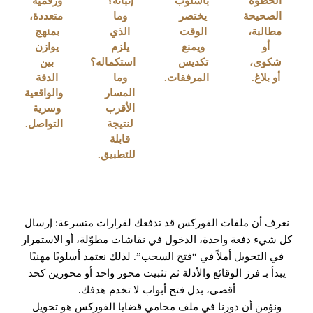
الخطوة
بأسلوب
إثباته؟
ورقمية
الصحيحة
يختصر
وما
متعددة،
مطالبة،
الوقت
الذي
بمنهج
أو
ويمنع
يلزم
يوازن
شكوى،
تكديس
استكماله؟
بين
أو بلاغ.
المرفقات.
وما
الدقة
المسار
والواقعية
الأقرب
وسرية
لنتيجة
التواصل.
قابلة
للتطبيق.
نعرف أن ملفات الفوركس قد تدفعك لقرارات متسرعة: إرسال
كل شيء دفعة واحدة، الدخول في نقاشات مطوّلة، أو الاستمرار
في التحويل أملاً في “فتح السحب”. لذلك نعتمد أسلوبًا مهنيًا
يبدأ بـ فرز الوقائع والأدلة ثم تثبيت محور واحد أو محورين كحد
أقصى، بدل فتح أبواب لا تخدم هدفك.
ونؤمن أن دورنا في ملف محامي قضايا الفوركس هو تحويل