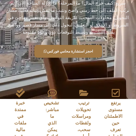
سريع: كيف خرج المال؟ ما المرحلة؟ ما الأدلة المتاحة الآن؟ ثم
نرتّب الملف إلى خط زمني واضح ونثبت ما يمكن إثباته فعليًا: مسار
التحويل، محاولات السحب، طريقة التواصل، وأي تغيير مفاجئ في
الشروط أو الإغلاق أو التعليق، لنحول ذلك إلى مسار قصير وواضح
يقلّل التشتيت ويضبط التوقعات دون وعود مفتوحة.
احجز استشارة محامي فوركس
يرتفع
ترتيب
تشخيص
خبرة
مستوى
تحويلات
مباشر:
ممتدة
الاطمئنان
ومراسلات
ما
في
حين
ولقطات
الذي
ملفات
تعرف
سحب،
يمكن
مالية