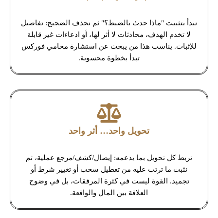
نبدأ بتثبيت "ماذا حدث بالضبط؟" ثم نحذف الضجيج: تفاصيل
لا تخدم الهدف، محادثات لا أثر لها، أو ادعاءات غير قابلة
للإثبات. يناسب هذا من يبحث عن استشارة محامي فوركس
تبدأ بخطوة محسوبة.
تحويل واحد… أثر واحد
نربط كل تحويل بما يدعمه: إيصال/كشف/مرجع عملية، ثم
نثبت ما ترتب عليه من تعطيل سحب أو تغيير شرط أو
تجميد. القوة ليست في كثرة المرفقات، بل في وضوح
العلاقة بين المال والواقعة.