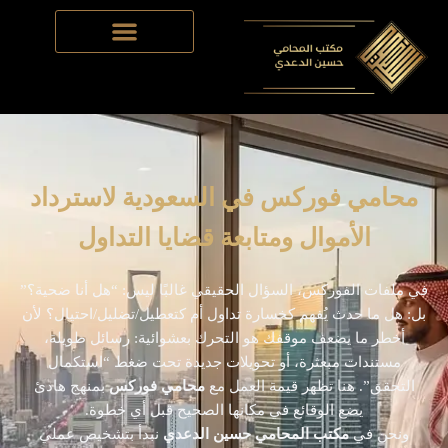
Skip
to
content
محامي فوركس في السعودية لاسترداد
الأموال ومتابعة قضايا التداول
في ملفات الفوركس، السؤال الحقيقي غالبًا ليس: “هل أنا ضحية؟”
بل: هل ما حدث يُفهم كخسارة تداول أم كتعطيل/تضليل/احتيال؟ لأن
أخطر ما يضعف موقفك هو التحرك بعشوائية: رسائل طويلة،
مستندات مبعثرة، أو تحويلات جديدة تحت ضغط “استكمال
التحقق”. هنا تظهر قيمة العمل مع
محامي فوركس
بمنهج هادئ
يضع الوقائع في مكانها الصحيح قبل أي خطوة.
ونحن في
مكتب المحامي حسين الدعدي
نبدأ بتشخيص عملي