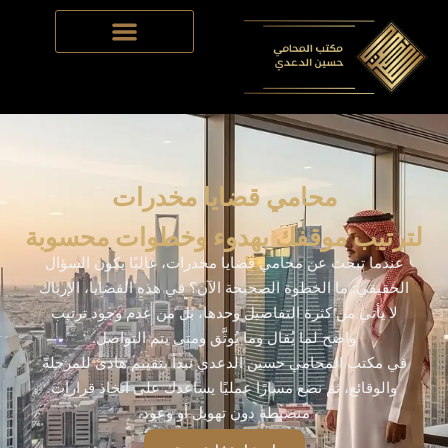
Skip
to
content
محامي قضايا مخدرات
لترتيب موقفك بهدوء وخطوات محسوبة
عندما تبحث عن محامي قضايا مخدرات، غالبًا يكون السؤال
الحقيقي: ما الخطوة الصحيحة الآن؟ في هذه القضايا، الإرباك
لا يأتي من كثرة التفاصيل وحدها، بل من عدم وجود ترتيب
واضح لما يُقال وما يُوثَّق ومتى يتم التواصل.
في مكتب المحامي حسين الدعدي نبدأ بتقييم هادئ للمرحلة
والوقائع، ثم نضع مسارًا عمليًا يساعدك على اتخاذ قرارات
منضبطة دون تهويل أو وعود.