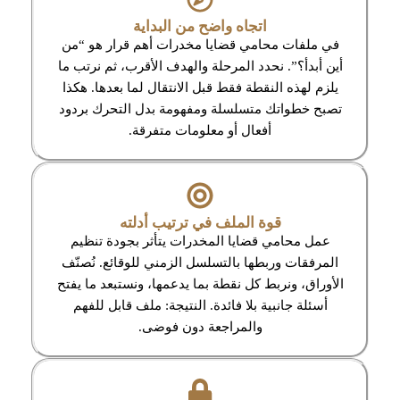
اتجاه واضح من البداية
في ملفات محامي قضايا مخدرات أهم قرار هو “من
أين أبدأ؟”. نحدد المرحلة والهدف الأقرب، ثم نرتب ما
يلزم لهذه النقطة فقط قبل الانتقال لما بعدها. هكذا
تصبح خطواتك متسلسلة ومفهومة بدل التحرك بردود
أفعال أو معلومات متفرقة.
قوة الملف في ترتيب أدلته
عمل محامي قضايا المخدرات يتأثر بجودة تنظيم
المرفقات وربطها بالتسلسل الزمني للوقائع. نُصنّف
الأوراق، ونربط كل نقطة بما يدعمها، ونستبعد ما يفتح
أسئلة جانبية بلا فائدة. النتيجة: ملف قابل للفهم
والمراجعة دون فوضى.