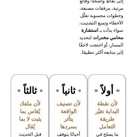
إلى نقاط واضحة: وقائع
مرتبة، مرفقات مصنفة،
وخطوات محسوبة تقلّل
الأخطاء وتمنع التشتيت،
سواء بدأت بـ
استشارة
محامي مخدرات
لتحديد
المسار، أو احتجت لاحقًا
إلى متابعة أكثر تنظيمًا.
أولاً
ثانياً
ثالثاً
لأن نقطة
لأن تصنيف
لأن ملفك
البداية تغيّر
الواقعة
يُقاس بما
طريقة
يتأثر
يثبت لا بما
التعامل
بسردها
يُقال
ما يصلح في
أحيانًا يتوقف
قبل الحديث