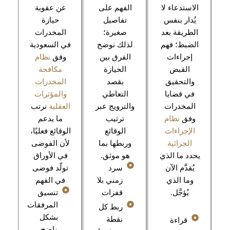
الاستدعاء لا
الفهم على
عن عقوبة
يُدار بنفس
تفاصيل
حيازة
الطريقة بعد
صغيرة؛
المخدرات
الضبط؛ فهم
لذلك نوضح
في السعودية
إجراءات
الفرق بين
وفق
نظام
القبض
الحيازة
مكافحة
والتحقيق
بقصد
المخدرات
في قضايا
التعاطي
والمؤثرات
المخدرات
والترويج عبر
العقلية
نرتب
وفق
نظام
ترتيب
ما يدعم
الإجراءات
الوقائع
الوقائع فعليًا،
الجزائية
وربطها بما
لأن الفوضى
يحدد ما الذي
هو موثق.
في الأوراق
يُقدَّم الآن
سرد
تولّد فوضى
وما الذي
زمني بلا
في الفهم
يُؤجَّل.
قفزات
تنسيق
المرفقات
ربط كل
بشكل
نقطة
قراءة
واضح