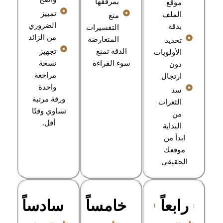
بمرفقها
موقع
تمييز
الملف
منع
الضروري
بدقة
التفسيرات
من الزائد
المتعارضة
تحديد
الدقة تمنع
تجهيز
الأولويات
سوء القراءة
نسخة
دون
مراجعة
ارتجال
واحدة
سد
ورقة مرتبة
الثغرات
تساوي وقتًا
من
أقل.
البداية
ابدأ من
موقعك
الحقيقي
رابعاً
خامساً
سادساً