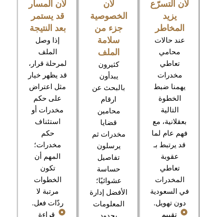
لأن التسرّع
لأن
لأن المسار
يزيد
الخصوصية
قد يستمر
المخاطر
جزء من
بعد النتيجة
سلامة
عند حالات
إذا وصل
الملف
محامي
الملف
تعاطي
لمرحلة قرار،
كثيرون
مخدرات
قد يظهر خيار
يبدأون
يهمنا ضبط
مثل اعتراض
بالبحث عن
الخطوة
على حكم
ارقام
التالية
مخدرات أو
محامين
بعقلانية، مع
استئناف
قضايا
فهم عام لما
حكم
مخدرات ثم
قد يرتبط بـ
مخدرات؛
يرسلون
عقوبة
المهم أن
تفاصيل
تعاطي
تكون
حساسة
المخدرات
الخطوات
عشوائيًا؛
في السعودية
مرتبة لا
الأفضل إدارة
دون تهويل.
ردّات فعل.
المعلومات
تقييم
قراءة
بحدود