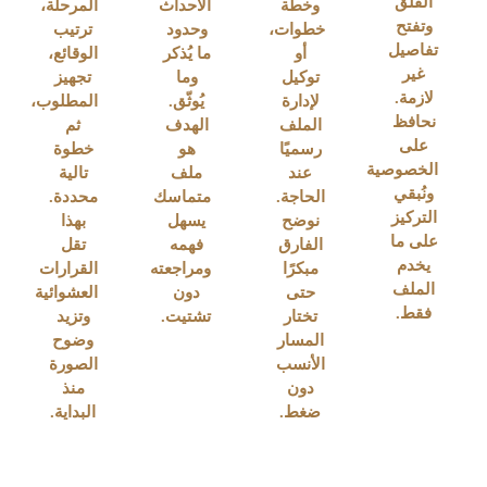
القلق
وخطة
الأحداث
المرحلة،
وتفتح
خطوات،
وحدود
ترتيب
تفاصيل
أو
ما يُذكر
الوقائع،
غير
توكيل
وما
تجهيز
لازمة.
لإدارة
يُوثّق.
المطلوب،
نحافظ
الملف
الهدف
ثم
على
رسميًا
هو
خطوة
الخصوصية
عند
ملف
تالية
ونُبقي
الحاجة.
متماسك
محددة.
التركيز
نوضح
يسهل
بهذا
على ما
الفارق
فهمه
تقل
يخدم
مبكرًا
ومراجعته
القرارات
الملف
حتى
دون
العشوائية
فقط.
تختار
تشتيت.
وتزيد
المسار
وضوح
الأنسب
الصورة
دون
منذ
ضغط.
البداية.