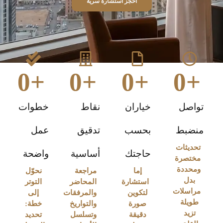
احجز استشارة سرية
0
+
0
+
0
+
0
+
تواصل
خياران
نقاط
خطوات
منضبط
بحسب
تدقيق
عمل
تحديثات
حاجتك
أساسية
واضحة
مختصرة
ومحددة
إما
مراجعة
نحوّل
بدل
استشارة
المحاضر
التوتر
مراسلات
لتكوين
والمرفقات
إلى
طويلة
صورة
والتواريخ
خطة:
تزيد
دقيقة
وتسلسل
تحديد