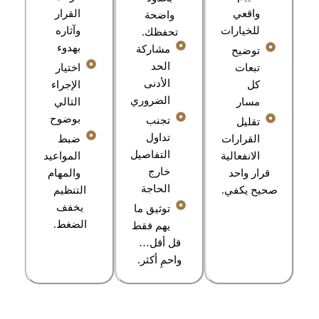
واقعي
القرار
واضحة
للخيارات
وآثاره
تحفظك.
بهدوء
مشاركة
توضيح
الحد
تبعات
اختيار
الأدنى
كل
الإجراء
الضروري
مسار
التالي
بوضوح
تجنب
تقليل
تداول
القرارات
ضبط
التفاصيل
الانفعالية
المواعيد
خارج
قرار واحد
والمهام
الحاجة
صحيح يكفي.
التنظيم
يخفف
توثيق ما
الضغط.
يهم فقط
قل أقل…
واحمِ أكثر.