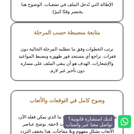
الإطالة التي تُدخل الملف في تشعبات. الوضوح هنا
يختصر وقتًا كبيرًا.
متابعة منضبطة حسب المرحلة
نرتب الخطوات وفق ما تتطلبه المرحلة الحالية دون
قفزات. نراجع أي مستجد فور ظهوره ونضبط المواعيد
والإشعارات. الهدف هو أن يبقى الملف على مساره
دون تأخير غير لازم.
وضوح كامل في التوقعات والأتعاب
نشرح حدود العمل منذ البداية: ما الذي يمكن فعله الآن،
لديك استشارة قانونية؟
وما الذي يعتمد على تطورات لاحقة. نوضح عناصر
تواصل معنا عبر واتساب
الأتعاب بشكل مفهوم وبلا مفاجآت. هذا يخفف التردد