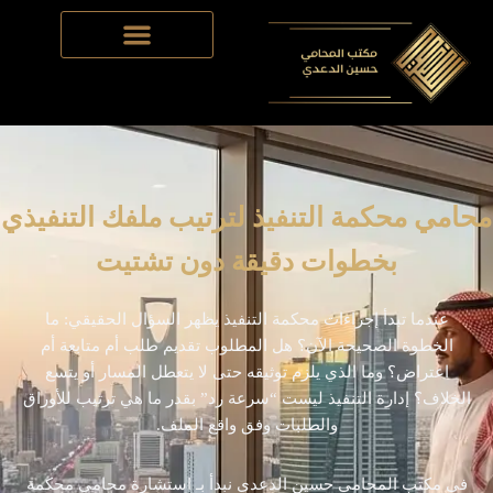
Skip
to
content
محامي محكمة التنفيذ لترتيب ملفك التنفيذي
بخطوات دقيقة دون تشتيت
عندما تبدأ إجراءات محكمة التنفيذ يظهر السؤال الحقيقي: ما
الخطوة الصحيحة الآن؟ هل المطلوب تقديم طلب أم متابعة أم
اعتراض؟ وما الذي يلزم توثيقه حتى لا يتعطل المسار أو يتسع
الخلاف؟ إدارة التنفيذ ليست “سرعة رد” بقدر ما هي ترتيب للأوراق
والطلبات وفق واقع الملف.
في مكتب المحامي حسين الدعدي نبدأ بـ استشارة محامي محكمة