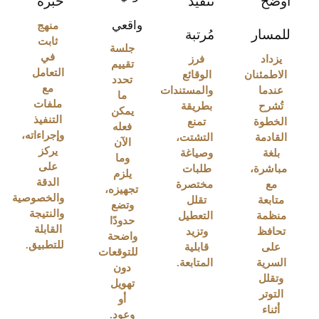
أوضح
تنفيذ
خبرة
واقعي
منهج
للمسار
مُرتبة
ثابت
جلسة
في
يزداد
فرز
تقييم
التعامل
الاطمئنان
الوقائع
تحدد
مع
عندما
والمستندات
ما
ملفات
تُشرح
بطريقة
يمكن
التنفيذ
الخطوة
تمنع
فعله
وإجراءاته،
القادمة
التشتت،
الآن
يركز
بلغة
وصياغة
وما
على
مباشرة،
طلبات
يلزم
الدقة
مع
مختصرة
تجهيزه،
والخصوصية
متابعة
تقلل
وتضع
والنتيجة
منظمة
التعطيل
حدودًا
القابلة
تحافظ
وتزيد
واضحة
للتطبيق.
على
قابلية
للتوقعات
السرية
المتابعة.
دون
وتقلل
تهويل
التوتر
أو
أثناء
وعود.