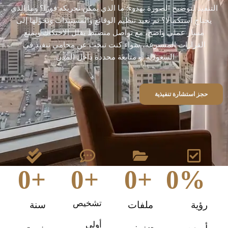
التنفيذ لتوضيح الصورة بهدوء: ما الذي يمكن تحريكه فورًا؟ وما الذي
يحتاج استكمالًا؟ ثم نعيد تنظيم الوقائع والمستندات ونحوّلها إلى
مسار عملي واضح، مع تواصل منضبط يقلل الاحتكاك ويمنع
القرارات المتسرعة، سواء كنت تبحث عن محامي تنفيذ في
السعودية أو متابعة محددة داخل المدن.
حجز استشارة تنفيذية
0
+
0
+
0
+
0
%
تشخيص
رؤية
ملفات
سنة
أولي