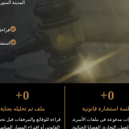
المدينة المنو
قراءة 
استشا
+
0
+
0
سة استشارة قانونية
ملف تم تحليله بعناية
ت مدفوعة في ملفات الأسرة،
قراءة للوقائع والمرفقات قبل تحد
لعمل، التجارة، القضايا الجنائية،
القانوني أو اقتراح المسار المنا