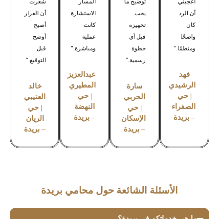
أعجبني
توضيح ما
المسار.
شعرت
أن الرد
يجب
الاستشارة
أن القرار
كان
تجهيزه
كانت
أصبح
واضحًا
قبل أي
عملية
أوضح
ومنظمًا."
خطوة
ومباشرة."
قبل
رسمية."
التوقيع."
فهد
عبدالعزيز
الرشيدي
المطيري
سارة
خالد
| حي
| حي
الحربي
العتيبي
الصفراء
النهضة
| حي
| حي
– بريدة
– بريدة
الإسكان
الريان
– بريدة
– بريدة
الأسئلة الشائعة حول محامي بريدة
ما هي خدماتكم في بريدة؟