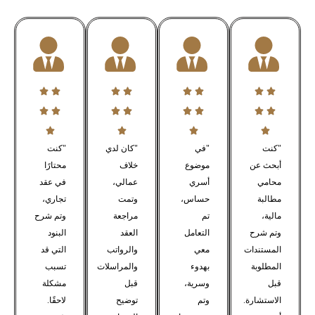
"كنت
"في
"كان لدي
"كنت
أبحث عن
موضوع
خلاف
محتارًا
محامي
أسري
عمالي،
في عقد
مطالبة
حساس،
وتمت
تجاري،
مالية،
تم
مراجعة
وتم شرح
وتم شرح
التعامل
العقد
البنود
المستندات
معي
والرواتب
التي قد
المطلوبة
بهدوء
والمراسلات
تسبب
قبل
وسرية،
قبل
مشكلة
الاستشارة.
وتم
توضيح
لاحقًا.