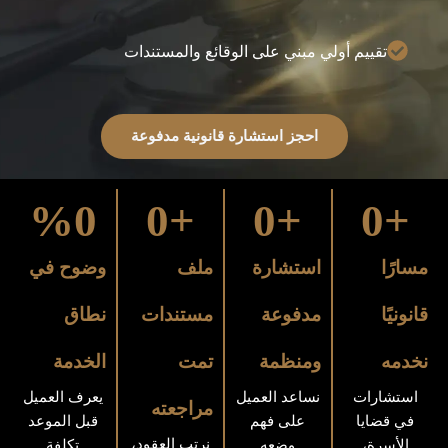
تقييم أولي مبني على الوقائع والمستندات
احجز استشارة قانونية مدفوعة
%
0
0
+
0
+
0
+
مسارًا
استشارة
ملف
وضوح في
قانونيًا
مدفوعة
مستندات
نطاق
نخدمه
ومنظمة
تمت
الخدمة
استشارات
نساعد العميل
يعرف العميل
مراجعته
في قضايا
على فهم
قبل الموعد
نرتب العقود،
الأسرة،
وضعه
تكلفة