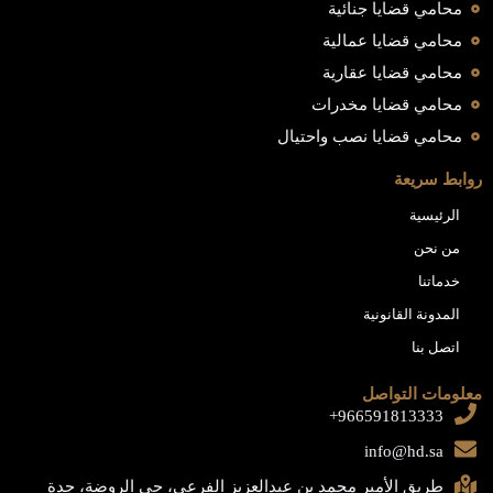
محامي قضايا جنائية
محامي قضايا عمالية
محامي قضايا عقارية
محامي قضايا مخدرات
محامي قضايا نصب واحتيال
روابط سريعة
الرئيسية
من نحن
خدماتنا
المدونة القانونية
اتصل بنا
معلومات التواصل
966591813333+
info@hd.sa
طريق الأمير محمد بن عبدالعزيز الفرعي، حي الروضة، جدة