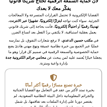
لأن حماية السمعة الرقمية تحتاج شريكًا قانونيًا
يفكّر معك لا بعدك
القضايا الإلكترونية لا تحتمل القرارات المتسرعة ولا المعالجات
الجزئية. سواء كنت تواجه
ابتزازًا إلكترونيًا
،
تشهيرًا عبر الانترنت
،
تهديدًا رقميًا
أو
احتيالًا إلكترونيًا
، فأنت بحاجة إلى شريك قانوني
يعمل بعقلية استباقية، لا يكتفي بردّ الفعل بعد اتساع الضرر.
في
مكتب حسين الدعدي
، لا نرفع شعارات التفوق، بل نمارسه
عمليًا عبر الجمع بين خبرة نظامية عميقة ونهج مهني هادئ يضع
حماية الخصوصية والسمعة الرقمية في صميم كل قرار؛ وهو ما
يجعلنا خيارًا يُعتمد عليه لمن يبحث عن
محامي جرائم الكترونية جدة
بإدارة واعية ومتزنة.
خبرة تصنع مسارًا رقميًا أكثر أمانًا
بخبرة تمتد لأكثر من عقد في التعامل مع القضايا الجنائية
والجرائم المعلوماتية داخل البيئة النظامية السعودية، لم
يقتصر دورنا على إدارة الملفات بعد تفاقمها، بل شمل