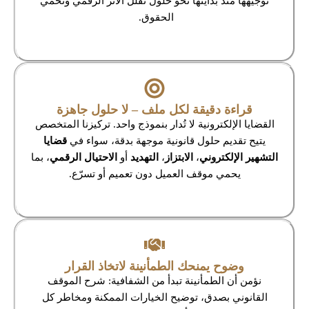
توجيهها منذ بدايتها نحو حلول تقلّل الأثر الرقمي وتحمي
الحقوق.
قراءة دقيقة لكل ملف – لا حلول جاهزة
القضايا الإلكترونية لا تُدار بنموذج واحد. تركيزنا المتخصص
يتيح تقديم حلول قانونية موجهة بدقة، سواء في
قضايا
التشهير الإلكتروني
،
الابتزاز
،
التهديد
أو
الاحتيال الرقمي
، بما
يحمي موقف العميل دون تعميم أو تسرّع.
وضوح يمنحك الطمأنينة لاتخاذ القرار
نؤمن أن الطمأنينة تبدأ من الشفافية: شرح الموقف
القانوني بصدق، توضيح الخيارات الممكنة ومخاطر كل