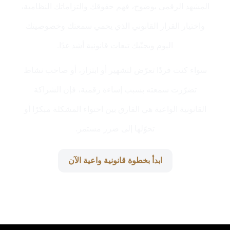
المشهد الرقمي بوضوح، فهم حقوقك والتزاماتك النظامية،
واختيار القرار القانوني الذي يحمي سمعتك وخصوصيتك
اليوم ويجنّبك تبعات قانونية أشد غدًا.
سواء كنت فردًا تعرّض لتشهير أو ابتزاز، أو صاحب نشاط
تضرّرت سمعته بسبب إساءة رقمية، فإن الشراكة
القانونية الواعية هي الفارق بين احتواء المشكلة مبكرًا أو
تحوّلها إلى ضرر مستمر.
ابدأ بخطوة قانونية واعية الآن