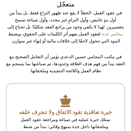
متعجّل
في عقود العمل، الخطأ لا يقع عند ظهور النزاع فقط، بل يبدأ من
أول بندٍ غامض، وأول التزامٍ غير محدد، وأول صياغة تسمح
بتفسيرين. لهذا لا يكفي وجود من يراجع العقد شكليًا؛ بل تحتاج إلى
محامي جدة
لعقود العمل يفهم أثر الكلمات على الحقوق، ويضبط
البنود التي تتحول لاحقًا إلى خلافات مالية أو إنهاء غير متوازن.
في مكتب المحامي حسين الدعدي نؤمن أن التعامل الصحيح مع
العقد يبدأ من فهم هدف العلاقة وحدودها، ثم صياغتها بما ينسجم مع
نظام العمل واللائحة التنفيذية وملحقاتها.
خبرة تعاقدية تقود الاتفاق ولا تنجرف خلفه
نمتلك خبرة عملية في صياغة ومراجعة عقود العمل
وملحقاتها داخل جدة بمنهج وقائي؛ نبدأ من ضبط