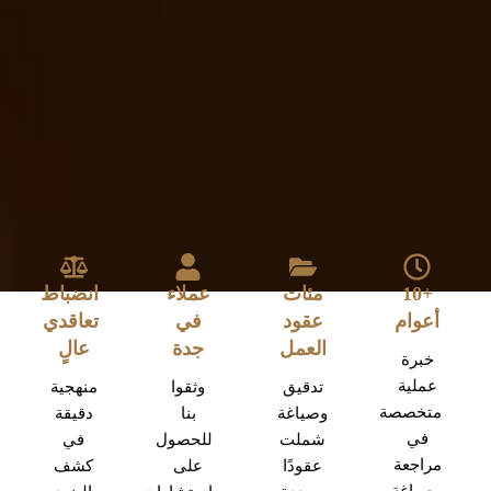
+10
مئات
عملاء
انضباط
أعوام
عقود
في
تعاقدي
العمل
جدة
عالٍ
خبرة
عملية
تدقيق
وثقوا
منهجية
متخصصة
وصياغة
بنا
دقيقة
في
شملت
للحصول
في
مراجعة
عقودًا
على
كشف
وصياغة