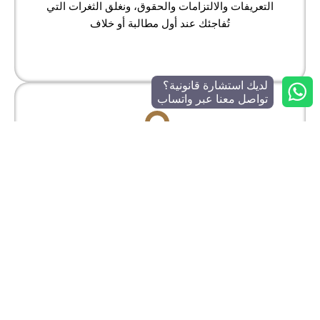
التعريفات والالتزامات والحقوق، ونغلق الثغرات التي
تُفاجئك عند أول مطالبة أو خلاف
لديك استشارة قانونية؟
تواصل معنا عبر واتساب
تركيز نظامي يرفع قابلية التنفيذ ويمنع
التأويل
النجاح في العقود لا يأتي من الإطالة، بل من كتابة بنود
قابلة للتطبيق ومتسقة مع الإطار النظامي. نراجع
عقدك وفق قواعد نظام العمل واللائحة التنفيذية
لنظام العمل وملحقاتها، ثم نقدّم صياغات بديلة
مختصرة تحسم المعنى وتحدّد المسؤوليات بدقة.