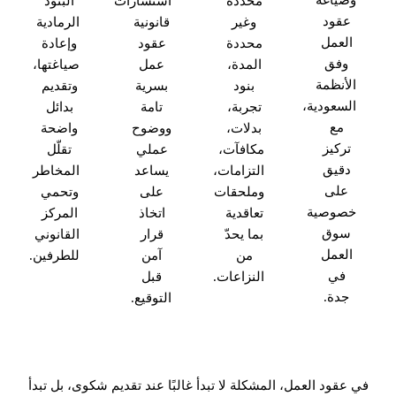
محددة
استشارات
البنود
عقود
وغير
قانونية
الرمادية
العمل
محددة
عقود
وإعادة
وفق
المدة،
عمل
صياغتها،
الأنظمة
بنود
بسرية
وتقديم
السعودية،
تجربة،
تامة
بدائل
مع
بدلات،
ووضوح
واضحة
تركيز
مكافآت،
عملي
تقلّل
دقيق
التزامات،
يساعد
المخاطر
على
وملحقات
على
وتحمي
خصوصية
تعاقدية
اتخاذ
المركز
سوق
بما يحدّ
قرار
القانوني
العمل
من
آمن
للطرفين.
في
النزاعات.
قبل
جدة.
التوقيع.
في عقود العمل، المشكلة لا تبدأ غالبًا عند تقديم شكوى، بل تبدأ