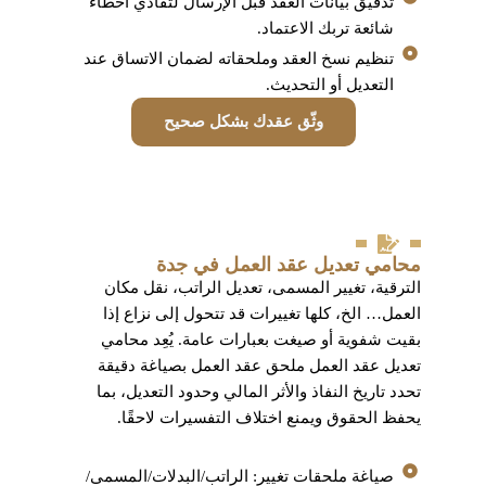
تدقيق بيانات العقد قبل الإرسال لتفادي أخطاء
شائعة تربك الاعتماد.
تنظيم نسخ العقد وملحقاته لضمان الاتساق عند
التعديل أو التحديث.
وثّق عقدك بشكل صحيح
محامي تعديل عقد العمل في جدة
الترقية، تغيير المسمى، تعديل الراتب، نقل مكان
العمل… الخ، كلها تغييرات قد تتحول إلى نزاع إذا
بقيت شفوية أو صيغت بعبارات عامة. يُعِد محامي
تعديل عقد العمل ملحق عقد العمل بصياغة دقيقة
تحدد تاريخ النفاذ والأثر المالي وحدود التعديل، بما
يحفظ الحقوق ويمنع اختلاف التفسيرات لاحقًا.
صياغة ملحقات تغيير: الراتب/البدلات/المسمى/