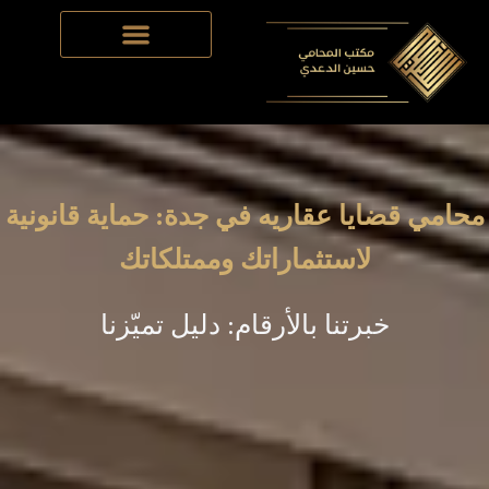
Skip
to
content
محامي قضايا عقاريه في جدة: حماية قانونية
لاستثماراتك وممتلكاتك
خبرتنا بالأرقام: دليل تميّزنا