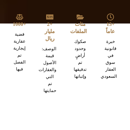
+15
مئات
+2
+1000
عاماً
الملفات
مليار
قضية
ريال
عقارية
خبرة
صكوك
إيجارية
قانونية
وحدود
الوصف:
تم
في
أراضٍ
قيمة
الفصل
سوق
تم
الأصول
فيها
العقار
تدقيقها
والعقارات
السعودي
وإثباتها
التي
تم
حمايتها