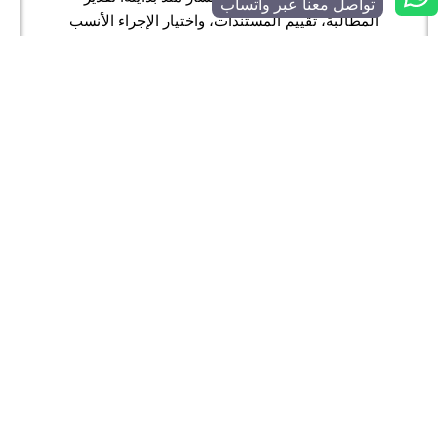
تواصل معنا عبر واتساب
المطالبة، تقييم المستندات، واختيار الإجراء الأنسب
في توقيته الصحيح.
قراءة دقيقة لكل ملف مالي… لا حلول
جاهزة
نتعامل مع كل ملف بأسئلة وتحليل مختلف، لنصل
لمسار يناسب وضعك المالي تحديدًا، وهو ما يهم من
يبحث عن محامي قضايا مالية في جدة يتعامل مع
التفاصيل كعناصر قرار، لا كهوامش يمكن تجاهلها.