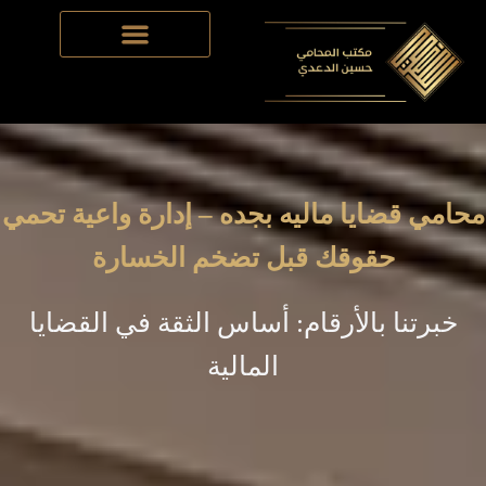
Skip
to
content
محامي قضايا ماليه بجده – إدارة واعية تحمي
حقوقك قبل تضخم الخسارة
خبرتنا بالأرقام: أساس الثقة في القضايا
المالية