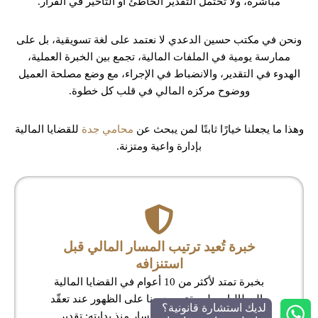
مباشرة، ولا تحتمل التقدير الخاطئ أو التأخير في القرار.
ونحن في مكتب حسين الدعدي لا نعتمد على لغة تسويقية، بل على
ممارسة يومية في الملفات المالية، تجمع بين الخبرة العملية،
الهدوء في التقدير، والانضباط في الإجراء، مع وضع مصلحة العميل
ووضوح مركزه المالي في قلب كل خطوة.
وهذا ما يجعلنا خيارًا ثابتًا لمن يبحث عن
محامي جدة
للقضايا المالية
بإدارة واعية ومتزنة.
خبرة تُعيد ترتيب المسار المالي قبل
استنزافه
بخبرة تمتد لأكثر من 10 أعوام في القضايا المالية
والمطالبات، لم يقتصر دورنا على الظهور عند تعقّد
لديك استشارة قانونية؟
النزاع، بل شمل ضبط المسار منذ بدايته: تقدير