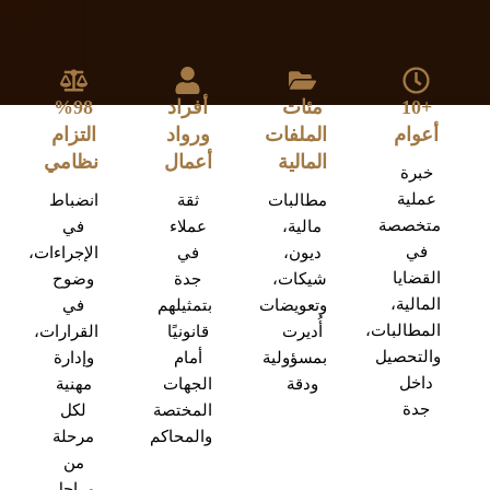
+10
مئات
أفراد
%98
أعوام
الملفات
ورواد
التزام
المالية
أعمال
نظامي
خبرة
عملية
مطالبات
ثقة
انضباط
متخصصة
مالية،
عملاء
في
في
ديون،
في
الإجراءات،
القضايا
شيكات،
جدة
وضوح
المالية،
وتعويضات
بتمثيلهم
في
المطالبات،
أُديرت
قانونيًا
القرارات،
والتحصيل
بمسؤولية
أمام
وإدارة
داخل
ودقة
الجهات
مهنية
جدة
المختصة
لكل
والمحاكم
مرحلة
من
مراحل