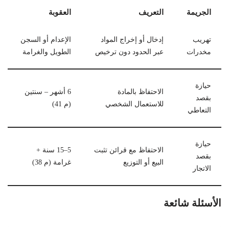
الجريمة
التعريف
العقوبة
تهريب
إدخال أو إخراج المواد
الإعدام أو السجن
مخدرات
عبر الحدود دون ترخيص
الطويل والغرامة
حيازة
الاحتفاظ بالمادة
6 أشهر – سنتين
بقصد
للاستعمال الشخصي
(م 41)
التعاطي
حيازة
الاحتفاظ مع قرائن تثبت
5–15 سنة +
بقصد
البيع أو التوزيع
غرامة (م 38)
الاتجار
الأسئلة شائعة