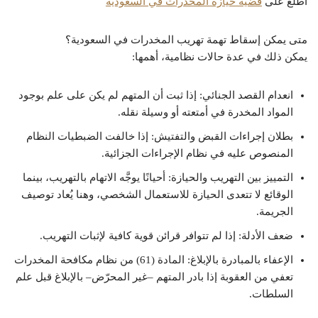
اطلع على
قضية حيازة المخدرات في السعودية
متى يمكن إسقاط تهمة تهريب المخدرات في السعودية؟
يمكن ذلك في عدة حالات نظامية، أهمها:
انعدام القصد الجنائي: إذا ثبت أن المتهم لم يكن على علم بوجود
المواد المخدرة في أمتعته أو وسيلة نقله.
بطلان إجراءات القبض والتفتيش: إذا خالفت الضبطيات النظام
المنصوص عليه في نظام الإجراءات الجزائية.
التمييز بين التهريب والحيازة: أحيانًا يوجَّه الاتهام بالتهريب، بينما
الوقائع لا تتعدى الحيازة للاستعمال الشخصي، وهنا يُعاد توصيف
الجريمة.
ضعف الأدلة: إذا لم تتوافر قرائن قوية كافية لإثبات التهريب.
الإعفاء بالمبادرة بالإبلاغ: المادة (61) من نظام مكافحة المخدرات
تعفي من العقوبة إذا بادر المتهم –غير المحرّض– بالإبلاغ قبل علم
السلطات.