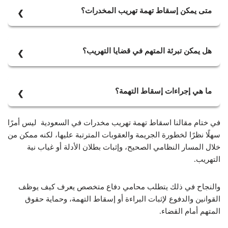
متى يمكن إسقاط تهمة تهريب المخدرات؟
عندما يثبت الدفاع انعدام القصد الجنائي، أو بطلان إجراءات
القبض والتفتيش، أو غياب الأدلة الكافية.
هل يمكن تبرئة المتهم في قضايا التهريب؟
نعم، يمكن الحكم بالبراءة إذا ثبت أن المتهم لا علاقة له بالمواد
المضبوطة أو إذا سقطت الدعوى لعيب في الإجراءات.
ما هي إجراءات إسقاط التهمة؟
تشمل الدفاع أمام المحكمة الابتدائية، تقديم لائحة اعتراض،
في ختام مقالنا اسقاط تهمة تهريب مخدرات في السعودية ليس أمرًا
استئناف الحكم، والنقض عند الحاجة، إضافة إلى طلبات
سهلًا نظرًا لخطورة الجريمة والعقوبات المترتبة عليها، لكنه ممكن من
الاسترحام.
خلال المسار النظامي الصحيح، وإثبات بطلان الأدلة أو غياب نية
التهريب.
والنجاح في ذلك يتطلب محامي دفاع متخصص يعرف كيف يوظف
القوانين والدفوع لإثبات البراءة أو إسقاط التهمة، وحماية حقوق
المتهم أمام القضاء.