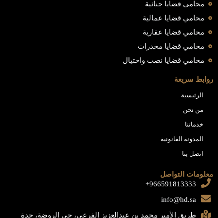
محامي قضايا جنائية
محامي قضايا عمالية
محامي قضايا عقارية
محامي قضايا مخدرات
محامي قضايا نصب واحتيال
روابط سريعة
الرئيسية
من نحن
خدماتنا
المدونة القانونية
اتصل بنا
معلومات التواصل
966591813333+
info@hd.sa
طريق الأمير محمد بن عبدالعزيز الفرعي، حي الروضة، جدة