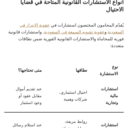
أنواع الاستشارات القانونية المتاحة في قضايا
الاحتيال
يُقدّم المحامون المختصون استشارات في
عقوبة الابتزاز في
السعودية
و
عقوبة تشويه السمعة في السعودية
. واستشارات قانونية
فورية للمحاماة والاستشارات القانونية الفورية ضمن نطاقات
متعددة:
نوع
نطاقها
متى تحتاجها؟
الاستشارة
استشارات
عند تقديم أموال
احتيال استثماري،
مالية
مقابل عقود أو
شركات وهمية
وتجارية
وعود استثمار
روابط مزيفة،
استشارات
عند استلام رسائل