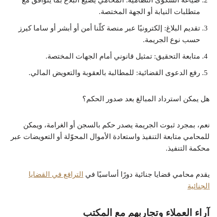
صياغة الشكوى النظامية: المحامي يصيغ البلاغ بما يتوافق مع
متطلبات النيابة أو الجهة المختصة.
تقديم البلاغ: إلكترونيًا عبر منصة كلّنا أمن أو أبشر أو ساما كيرز
حسب نوع الجريمة.
متابعة التحقيق: تمثيل قانوني أمام الجهات المختصة.
رفع الدعوى القضائية: للمطالبة بالعقوبة والتعويض المالي.
هل يمكن استرداد المبالغ بعد صدور الحكم؟
نعم، بمجرد ثبوت الجريمة يصدر حكم بالسجن أو الغرامة، ويمكن
للمحامي متابعة التنفيذ واستعادة الأموال المحوّلة أو التعويضات عبر
محكمة التنفيذ.
يقدم محامي قضايا جنائية دورًا أساسيًا في
الترافع في القضايا
الجنائية
آراء العملاء وتجاربهم مع المكتب