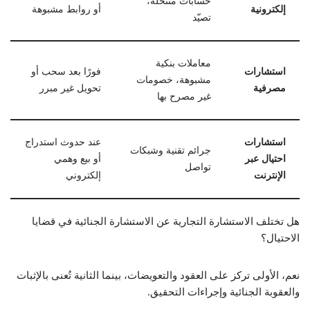
حسابات منتحلة،
إلكترونية
أو روابط مشبوهة
تصيّد
معاملات بنكية
استشارات
فورًا بعد سحب أو
مشبوهة، خصومات
مصرفية
تحويل غير مبرر
غير مصرح بها
استشارات
عند حدوث استدراج
جرائم تقنية وشبكات
احتيال عبر
أو بيع وهمي
تواصل
الإنترنت
إلكتروني
هل تختلف الاستشارة التجارية عن الاستشارة الجنائية في قضايا
الاحتيال؟
نعم، الأولى تركز على العقود والتعويضات، بينما الثانية تُعنى بالإثبات
والعقوبة الجنائية وإجراءات التحقيق.