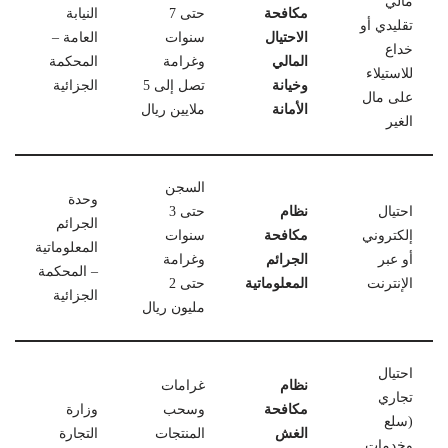
مالي
مكافحة
حتى 7
النيابة
تقليدي أو
الاحتيال
سنوات
العامة –
خداع
المالي
وغرامة
المحكمة
للاستيلاء
وخيانة
تصل إلى 5
الجزائية
على مال
الأمانة
ملايين ريال
الغير
السجن
وحدة
احتيال
نظام
حتى 3
الجرائم
إلكتروني
مكافحة
سنوات
المعلوماتية
أو عبر
الجرائم
وغرامة
– المحكمة
الإنترنت
المعلوماتية
حتى 2
الجزائية
مليون ريال
احتيال
نظام
غرامات
تجاري
مكافحة
وسحب
وزارة
(سلع
الغش
المنتجات
التجارة
وخدمات