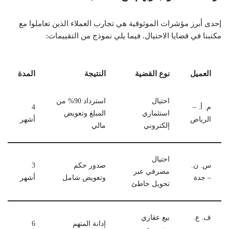
إحدى أبرز مؤشرات الموثوقية هي تجارب العملاء الذين تعاملوا مع
مكتبنا في قضايا الاحتيال. فيما يلي نموذج من التقييمات:
العميل
نوع القضية
النتيجة
المدة
احتيال
استرداد 90% من
م. أ. –
4
استثماري
المبلغ وتعويض
الرياض
أشهر
إلكتروني
مالي
احتيال
س. ن.
صدور حكم
3
مصرفي عبر
– جدة
وتعويض شامل
أشهر
تحويل خاطئ
ف. ع.
بيع عقاري
إدانة المتهم
6