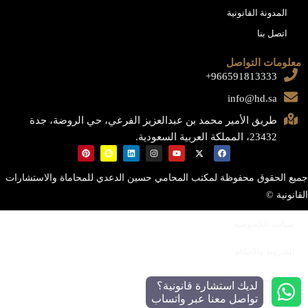
المدونة القانونية
اتصل بنا
معلومات التواصل
966591813333+
info@hd.sa
طريق الأمير محمد بن عبدالعزيز الفرعي، حي الروضة، جدة
23432، المملكة العربية السعودية.
جميع الحقوق محفوظة لمكتب المحامي حسين الدعدي للمحاماة والاستشارات
القانونية ©
سياسة الخصوصية
الشروط والأحكام
سياسة ملفات تعريف الارتباط
لديك استشارة قانونية؟
تواصل معنا عبر واتساب
إخلاء المسؤولية القانونية