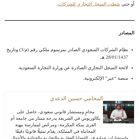
أو حتى
شطب السجل التجاري للشركات
.
المصادر
نظام الشركات السعودي الصادر بمرسوم ملكي رقم (م/3) وتاريخ
28/01/1437 هـ.
لائحة السجل التجاري الصادرة عن وزارة التجارة السعودية.
منصة “عبر” الإلكترونية.
المحامي حسين الدعدي
محامٍ ومستشار قانوني سعودي، حاصل على
بكالوريوس في الشريعة بدرجة ممتاز من جامعة أم
القرى بمكة المكرمة، ومرخّص لممارسة مهنة
المحاماة في المملكة، يقدّم تمثيلًا قانونيًا دقيقًا
واستشارات عملية في القضايا العقارية والتجارية والجنائية والأحوال