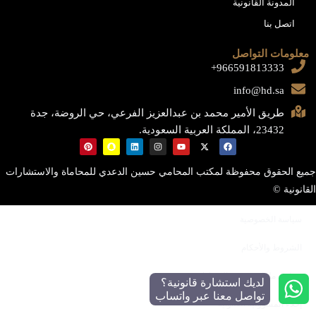
المدونة القانونية
اتصل بنا
معلومات التواصل
966591813333+
info@hd.sa
طريق الأمير محمد بن عبدالعزيز الفرعي، حي الروضة، جدة
23432، المملكة العربية السعودية.
جميع الحقوق محفوظة لمكتب المحامي حسين الدعدي للمحاماة والاستشارات
القانونية ©
سياسة الخصوصية
الشروط والأحكام
سياسة ملفات تعريف الارتباط
لديك استشارة قانونية؟
تواصل معنا عبر واتساب
إخلاء المسؤولية القانونية