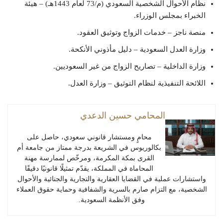
نظام الأحوال الشخصية السعودي (م/73 لعام 1443هـ) – هيئة
الخبراء بمجلس الوزراء.
منصة ناجز – خدمات الزواج وتوثيق العقود.
وزارة العدل السعودية – دليل مأذوني الأنكحة.
وزارة الداخلية – تصاريح الزواج من غير السعوديين.
اللائحة التنفيذية لنظام التوثيق – وزارة العدل.
المحامي حسين الدعدي
محامٍ ومستشار قانوني سعودي، حاصل على
بكالوريوس في الشريعة بدرجة ممتاز من جامعة أم
القرى بمكة المكرمة، ومرخّص لممارسة مهنة
المحاماة في المملكة، يقدّم تمثيلًا قانونيًا دقيقًا
واستشارات عملية في القضايا العقارية والتجارية والجنائية والأحوال
الشخصية، مع التزام صارم بالسرية والشفافية وحماية حقوق العملاء
وفق الأنظمة السعودية.