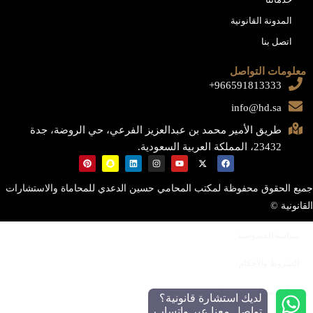
المدونة القانونية
اتصل بنا
معلومات التواصل
966591813333+
info@hd.sa
طريق الأمير محمد بن عبدالعزيز الفرعي، حي الروضة، جدة
23432، المملكة العربية السعودية.
جميع الحقوق محفوظة لمكتب المحامي حسين الدعدي للمحاماة والاستشارات
القانونية ©
سياسة الخصوصية
الشروط والأحكام
سياسة ملفات تعريف الارتباط
لديك استشارة قانونية؟
تواصل معنا عبر واتساب