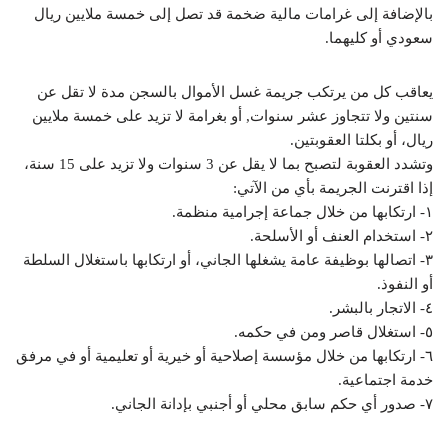
بالإضافة إلى غرامات مالية ضخمة قد تصل إلى خمسة ملايين ريال
سعودي أو كليهما.
يعاقب كل من يرتكب جريمة غسل الأموال بالسجن مدة لا تقل عن
سنتين ولا تتجاوز عشر سنوات, أو بغرامة لا تزيد على خمسة ملايين
ريال، أو بكلتا العقوبتين.
وتشدد العقوبة لتصبح بما لا يقل عن 3 سنوات ولا تزيد على 15 سنة،
إذا اقترنت الجريمة بأي من الآتي:
١- ارتكابها من خلال جماعة إجرامية منظمة.
٢- استخدام العنف أو الأسلحة.
٣- اتصالها بوظيفة عامة يشغلها الجاني، أو ارتكابها باستغلال السلطة
أو النفوذ.
٤- الاتجار بالبشر.
٥- استغلال قاصر ومن في حكمه.
٦- ارتكابها من خلال مؤسسة إصلاحية أو خيرية أو تعليمية أو في مرفق
خدمة اجتماعية.
٧- صدور أي حكم سابق محلي أو أجنبي بإدانة الجاني.