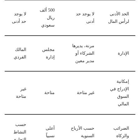
500 ألف
الحد الأدنى
لا يوجد حد
لا يوجد
ريال
لرأس المال
أدنى
حد أدنى
سعودي
مرنة، يديرها
مجلس
المالك
الإدارة
الشركاء أو
إدارة
الفردي
مدير معين
إمكانية
الإدراج في
غير
غير متاحة
متاحة
السوق
متاحة
المالي
حسب
الضرائب
حسب الأرباح
أعلى
النشاط
والزكاة
السنوية
نسبياً
التجاري