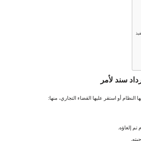
يذ
داد سند لأمر
النظام أو استقر عليها القضاء التجاري، منها:
 تم إلغاؤه.
يته.