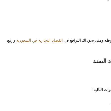
ه ومتى يحق لك الترافع في
القضايا التجارية في السعودية
ورفع
 السند
ات التالية: