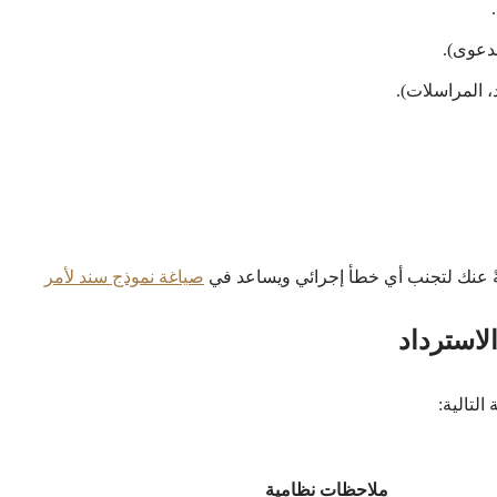
.
لدعوى).
، المراسلات).
ةً عنك لتجنب أي خطأ إجرائي ويساعد في
صياغة نموذج سند لأمر
لاسترداد
لتالية:
ملاحظات نظامية