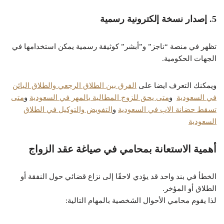
5. إصدار نسخة إلكترونية رسمية
تظهر في منصة “ناجز” و”أبشر” كوثيقة رسمية يمكن استخدامها في
الجهات الحكومية.
ويمكنك التعرف ايضا على
الفرق بين الطلاق الرجعي والطلاق البائن
في السعودية
و
متى يحق للزوج المطالبة بالمهر في السعودية
و
متى
تسقط حضانة الاب في السعودية
و
التفويض والتوكيل في الطلاق
السعودية
أهمية الاستعانة بمحامي في صياغة عقد الزواج
الخطأ في بند واحد قد يؤدي لاحقًا إلى نزاع قضائي حول النفقة أو
الطلاق أو المؤخر.
لذا يقوم محامي الأحوال الشخصية بالمهام التالية: