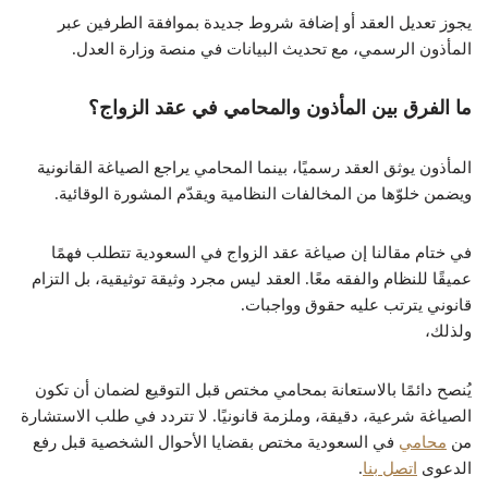
يجوز تعديل العقد أو إضافة شروط جديدة بموافقة الطرفين عبر
المأذون الرسمي، مع تحديث البيانات في منصة وزارة العدل.
ما الفرق بين المأذون والمحامي في عقد الزواج؟
المأذون يوثق العقد رسميًا، بينما المحامي يراجع الصياغة القانونية
ويضمن خلوّها من المخالفات النظامية ويقدّم المشورة الوقائية.
في ختام مقالنا إن صياغة عقد الزواج في السعودية تتطلب فهمًا
عميقًا للنظام والفقه معًا. العقد ليس مجرد وثيقة توثيقية، بل التزام
قانوني يترتب عليه حقوق وواجبات.
ولذلك،
يُنصح دائمًا بالاستعانة بمحامي مختص قبل التوقيع لضمان أن تكون
الصياغة شرعية، دقيقة، وملزمة قانونيًا. لا تتردد في طلب الاستشارة
من
محامي
في السعودية مختص بقضايا الأحوال الشخصية قبل رفع
الدعوى
اتصل بنا
.