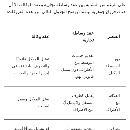
على الرغم من التشابه بين عقد وساطة تجارية وعقد الوكالة، إلا أن
هناك فروق جوهرية بينهما. يوضح الجدول التالي أبرز هذه الفروقات:
عقد وساطة
العنصر
عقد وكالة
تجارية
تقديم خدمات
دور
تمثيل الموكل قانونيًا
التوسط بين
الوسيط/
والتصرف نيابة عنه في
الأطراف دون تمثيل
الوكيل
إبرام العقود والصفقات.
قانوني لهم.
العلاقة
يعمل كطرف
يمثل الموكل ويعمل
مع
مستقل ولا يمثل أيًا
لصالحه.
الأطراف
من الأطراف.
نطاق
محدود بصفقة أو
قد يشمل نطاقًا أوسع