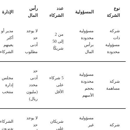
نوع
عدد
رأس
المسؤولية
الإدارة
الشركة
الشركاء
المال
شركة
مسؤولية
لا يوجد
مدير أو
من 2
ذات
محدودة
حد
أكثر
إلى 50
مسؤولية
برأس
أدنى
يعينهم
شريكًا
محدودة
المال
مطلوب
الشركاء
حد
مسؤولية
5 شركاء
أدنى
مجلس
شركة
محدودة
على
محدد
إدارة
مساهمة
بحجم
الأقل
(مليون
منتخب
الأسهم
ريال)
مسؤولية
لا يوجد
شريكان
الشركاء
شركة
غير
حد
على
يديرون