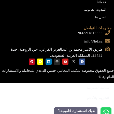
خدماتنا
المدونة القانونية
اتصل بنا
معلومات التواصل
966591813333+
info@hd.sa
طريق الأمير محمد بن عبدالعزيز الفرعي، حي الروضة، جدة
23432، المملكة العربية السعودية.
جميع الحقوق محفوظة لمكتب المحامي حسين الدعدي للمحاماة والاستشارات
القانونية ©
سياسة الخصوصية
الشروط والأحكام
سياسة ملفات تعريف الارتباط
لديك استشارة قانونية؟