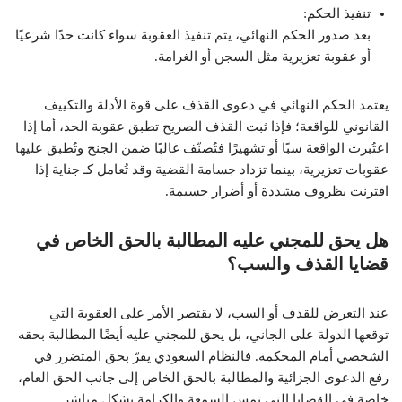
تنفيذ الحكم:
بعد صدور الحكم النهائي، يتم تنفيذ العقوبة سواء كانت حدًا شرعيًا
أو عقوبة تعزيرية مثل السجن أو الغرامة.
يعتمد الحكم النهائي في دعوى القذف على قوة الأدلة والتكييف
القانوني للواقعة؛ فإذا ثبت القذف الصريح تطبق عقوبة الحد، أما إذا
اعتُبرت الواقعة سبًا أو تشهيرًا فتُصنّف غالبًا ضمن الجنح وتُطبق عليها
عقوبات تعزيرية، بينما تزداد جسامة القضية وقد تُعامل كـ جناية إذا
اقترنت بظروف مشددة أو أضرار جسيمة.
هل يحق للمجني عليه المطالبة بالحق الخاص في
قضايا القذف والسب؟
عند التعرض للقذف أو السب، لا يقتصر الأمر على العقوبة التي
توقعها الدولة على الجاني، بل يحق للمجني عليه أيضًا المطالبة بحقه
الشخصي أمام المحكمة. فالنظام السعودي يقرّ بحق المتضرر في
رفع الدعوى الجزائية والمطالبة بالحق الخاص إلى جانب الحق العام،
خاصة في القضايا التي تمس السمعة والكرامة بشكل مباشر.