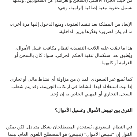
من حيث الجزاء الأصلي (السجن والغرامة) عن السعوديين، ولكنها
تشمل عقوبة تبعية إضافية إلزامية، وهي:
الإبعاد من المملكة بعد تنفيذ العقوبة، ومنع الدخول إليها مرة أخرى،
ما لم يكن لضرورة يقدّرها وزير الداخلية.
هذا ما نصّت عليه اللائحة التنفيذية لنظام مكافحة غسل الأموال،
ويُطبق بعد استكمال تنفيذ الحكم الجزائي، سواء كان بالسجن أو
الغرامة أو كليهما.
كما يُمنع غير السعودي المدان من مزاولة أي نشاط مالي أو تجاري
إذا ثبت استغلاله لهذا النشاط في ارتكاب الجريمة، وقد يتم شطب
السجل التجاري أو المهني الخاص به إن وُجد.
الفرق بين تبييض الأموال وغسيل الأموال؟
في النظام السعودي، يُستخدم المصطلحان بشكل متبادل. لكن يمكن
القول إن “تبييض الأموال” (تبييض) هو المصطلح اللغوي العام، بينما