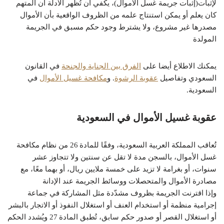
لإثبات(إثبات جريمة غسل الأموال)، يكفي أن تُظهر الأدلة أن المتهم
كان يعلم أو يمكن استنتاج علمه من الظروف الواقعية بأن الأموال
مصدرها غير مشروع، ولا يشترط وجود حكم مسبق في الجريمة
المولدة
يمكنك الاطلاع أيضا على
الفرق بين الجناية والجنحة
في القانون
السعودي وتفاصيل
عقوبة الرشوة
. و
مكافحة غسيل الأموال
في
السعودية.
عقوبة غسيل الأموال في السعودية
تُعاقب المملكة العربية السعودية، وفقًا للمادة 26 من نظام مكافحة
غسل الأموال، بالسجن مدة لا تقل عن سنتين ولا تتجاوز عشر
سنوات، أو بغرامة لا تزيد على خمسة ملايين ريال، أو بهما معًا، مع
مصادرة الأموال والمتحصلات ووسائط الجريمة عند الإدانة
وإذا اقترنت الجريمة بظروف مشدّدة مثل المشاركة في جماعة
إجرامية منظمة أو استخدام العنف أو استغلال النفوذ أو الاتجار بالبشر
أو استغلال القصر أو صدور حكم سابق، تُطبق المادة 27 ويُشدد الحكم