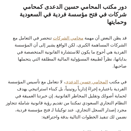
دور مكتب المحامي حسين الدعدى كمحامي
شركات في فتح مؤسسة فردية في السعودية
وحمايتها
قد يظن البعض أن مهمة
محامي الشركات
تنحصر في التعامل مع
الشركات المساهمة الكبرى، لكن الواقع يشير إلى أن المؤسسة
الفردية هي أحوج ما يكون للاستشارة القانونية المتخصصة في
بداياتها، نظراً لطبيعة المسؤولية المالية المطلقة التي يتحملها
صاحبها.
في مكتب
المحامي حسين الدعدى
، لا نتعامل مع تأسيس المؤسسة
الفردية باعتباره إجراءً إدارياً روتينياً، بل كبناء استراتيجي يهدف
لحماية أصولك وتقليل المخاطر القانونية. إن خبرتنا العميقة في
النظام التجاري السعودي تمكننا من تقديم رؤية قانونية شاملة تتجاوز
مجرد إصدار السجل التجاري. عند توكيلنا لـ فتح مؤسسة فردية،
نضمن لك تنفيذ الخطوات التالية بدقة واحترافية: