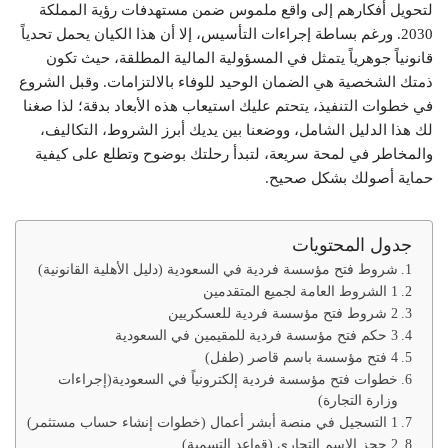
لتحويل أفكارهم إلى واقع ملموس ضمن مستهدفات رؤية المملكة
2030. ورغم بساطة إجراءات التأسيس، إلا أن هذا الكيان يحمل تحدياً
قانونياً جوهرياً يتمثل في المسؤولية المالية المطلقة، حيث تكون
ذمتك الشخصية هي الضمان الوحيد للوفاء بالالتزامات. وقبل الشروع
في خطوات التنفيذ، يتحتم عليك استيعاب هذه الأبعاد بدقة؛ لذا صغنا
لك هذا الدليل الشامل، ووضعنا بين يديك أبرز الشروط، التكاليف،
والمخاطر في لمحة سريعة، لتبدأ رحلتك بوضوح وتطلع على كيفية
حماية أصولك بشكل صحيح.
جدول المحتويات
شروط فتح مؤسسة فردية في السعودية (دليل الأهلية القانونية)
1 الشروط العامة لجميع المتقدمين
2 شروط فتح مؤسسة فردية للعسكريين
3 حكم فتح مؤسسة فردية للمقيمين في السعودية
4 فتح مؤسسة باسم قاصر (طفل)
خطوات فتح مؤسسة فردية إلكترونياً في السعودية(إجراءات
وزارة التجارة)
1 التسجيل في منصة أبشر أعمال (خطوات إنشاء حساب مستثمر)
2 حجز الاسم التجاري (قواعد التسمية)