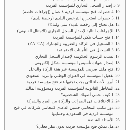
3 إصدار السجل التجاري للمؤسسة الفردية
4 خطوات فتح مؤسسة فردية ٤ عمال (إجراءات خاصة)
5 خطوات استخراج الترخيص البلدي (رخصة بلدي)
هل تحتاج إلى رخصة بلدية؟ متى ولماذا؟
الإجراءات التالية لإصدار السجل التجاري (الامتثال القانوني)
1 فتح حساب بنكي للمؤسسة الفردية
2 التسجيل في الزكاة والضريبة والجمارك (ZATCA)
3 التسجيل في التأمينات الاجتماعية
تسديد الرسوم الحكومية لإصدار السجل التجاري
إصدار شهادة تأسيس المؤسسة بشكل إلكتروني
فتح ملف ضريبي للمؤسسة عبر هيئة الزكاة والدخل
تفعيل المؤسسة في العنوان الوطني والبريد السعودي
أبرز الأخطاء التي يجب تجنبها عند فتح مؤسسة فردية
المخاطر القانونية للمؤسسة الفردية ومسؤولية المالك
1 كيف تحمي أصولك الشخصية؟
2 الاختلافات في الضرائب والزكاة بين الفرد والشركة
دور مكتب المحامي حسين الدعدى كمحامي شركات في فتح
مؤسسة فردية في السعودية وحمايتها
الأسئلة الشائعة
هل يمكن فتح مؤسسة فردية بدون مقر فعلي؟