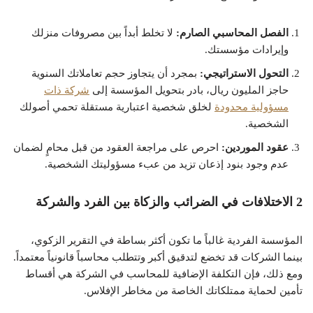
الفصل المحاسبي الصارم:
لا تخلط أبداً بين مصروفات منزلك
وإيرادات مؤسستك.
التحول الاستراتيجي:
بمجرد أن يتجاوز حجم تعاملاتك السنوية
حاجز المليون ريال، بادر بتحويل المؤسسة إلى
شركة ذات
مسؤولية محدودة
لخلق شخصية اعتبارية مستقلة تحمي أصولك
الشخصية.
عقود الموردين:
احرص على مراجعة العقود من قبل محامٍ لضمان
عدم وجود بنود إذعان تزيد من عبء مسؤوليتك الشخصية.
2 الاختلافات في الضرائب والزكاة بين الفرد والشركة
المؤسسة الفردية غالباً ما تكون أكثر بساطة في التقرير الزكوي،
بينما الشركات قد تخضع لتدقيق أكبر وتتطلب محاسباً قانونياً معتمداً.
ومع ذلك، فإن التكلفة الإضافية للمحاسب في الشركة هي أقساط
تأمين لحماية ممتلكاتك الخاصة من مخاطر الإفلاس.