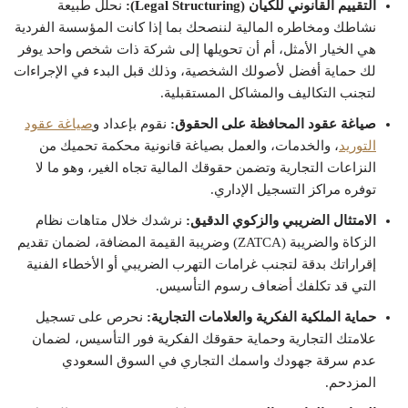
التقييم القانوني للكيان (Legal Structuring):
نحلل طبيعة
نشاطك ومخاطره المالية لننصحك بما إذا كانت المؤسسة الفردية
هي الخيار الأمثل، أم أن تحويلها إلى شركة ذات شخص واحد يوفر
لك حماية أفضل لأصولك الشخصية، وذلك قبل البدء في الإجراءات
لتجنب التكاليف والمشاكل المستقبلية.
صياغة عقود المحافظة على الحقوق:
نقوم بإعداد و
صياغة عقود
التوريد
، والخدمات، والعمل بصياغة قانونية محكمة تحميك من
النزاعات التجارية وتضمن حقوقك المالية تجاه الغير، وهو ما لا
توفره مراكز التسجيل الإداري.
الامتثال الضريبي والزكوي الدقيق:
نرشدك خلال متاهات نظام
الزكاة والضريبة (ZATCA) وضريبة القيمة المضافة، لضمان تقديم
إقراراتك بدقة لتجنب غرامات التهرب الضريبي أو الأخطاء الفنية
التي قد تكلفك أضعاف رسوم التأسيس.
حماية الملكية الفكرية والعلامات التجارية:
نحرص على تسجيل
علامتك التجارية وحماية حقوقك الفكرية فور التأسيس، لضمان
عدم سرقة جهودك واسمك التجاري في السوق السعودي
المزدحم.