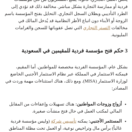
فردية أو ممارسة التجارة بشكل مباشر. مخالفة ذلك قد تؤدي إلى
الطرد التأديبي وبطلان السجل التجاري. التحايل بفتح المؤسسة باسم
الزوجة أو الأبناء دون اتباع الأطر النظامية قد يُدخل المالك في
مخالفات
التستر التجاري
التي تصل عقوباتها للسجن والغرامات
المليونية.
3 حكم فتح مؤسسة فردية للمقيمين في السعودية
بشكل عام، المؤسسة الفردية مخصصة للمواطنين. أما المقيم،
فيمكنه الاستثمار في المملكة عبر
نظام الاستثمار الأجنبي
الخاضع
لوزارة الاستثمار (MISA). ومع ذلك، هناك استثناءات مهمة وردت في
المصادر:
أزواج وزوجات المواطنين:
هناك تسهيلات وإعفاءات من المقابل
المالي لمكتب العمل في حال فتح منشآت صغيرة.
المستثمر الأجنبي:
يمكنه
تأسيس شركة
(وليس مؤسسة فردية
غالباً) برأس مال وتراخيص نوعية، أو العمل تحت مظلة المناطق