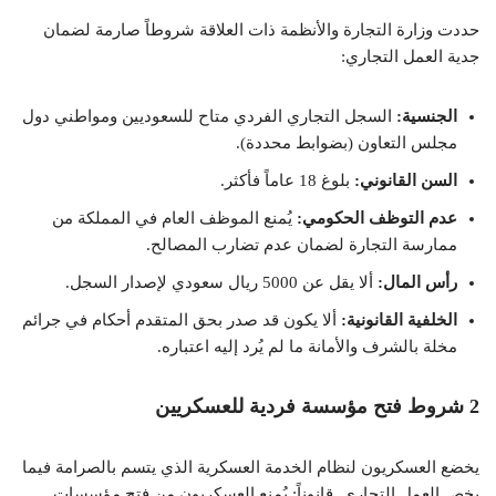
حددت وزارة التجارة والأنظمة ذات العلاقة شروطاً صارمة لضمان
جدية العمل التجاري:
الجنسية:
السجل التجاري الفردي متاح للسعوديين ومواطني دول
مجلس التعاون (بضوابط محددة).
السن القانوني:
بلوغ 18 عاماً فأكثر.
عدم التوظف الحكومي:
يُمنع الموظف العام في المملكة من
ممارسة التجارة لضمان عدم تضارب المصالح.
رأس المال:
ألا يقل عن 5000 ريال سعودي لإصدار السجل.
الخلفية القانونية:
ألا يكون قد صدر بحق المتقدم أحكام في جرائم
مخلة بالشرف والأمانة ما لم يُرد إليه اعتباره.
2 شروط فتح مؤسسة فردية للعسكريين
يخضع العسكريون لنظام الخدمة العسكرية الذي يتسم بالصرامة فيما
يخص العمل التجاري.
قانوناً:
يُمنع العسكريون من فتح مؤسسات