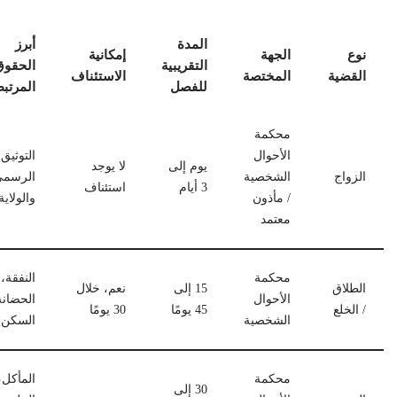
المدة
أبرز
نوع
الجهة
إمكانية
التقريبية
الحقوق
القضية
المختصة
الاستئناف
للفصل
المرتب
محكمة
الأحوال
التوثيق
يوم إلى
لا يوجد
الزواج
الشخصية
الرسم
3 أيام
استئناف
/ مأذون
والولاية
معتمد
محكمة
النفقة،
الطلاق
15 إلى
نعم، خلال
الأحوال
الحضانة
/ الخلع
45 يومًا
30 يومًا
الشخصية
السكن
محكمة
المأكل،
30 إلى