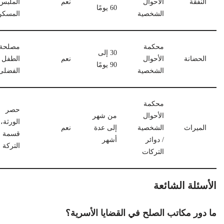
النفقة
الأحوال
نعم
الملبس
60 يومًا
الشخصية
المسكن
محكمة
مصلحة
30 إلى
الحضانة
الأحوال
نعم
الطفل
90 يومًا
الشخصية
الفضلى
محكمة
حصر
الأحوال
من شهر
الورثة،
الميراث
الشخصية
إلى عدة
نعم
قسمة
/ دوائر
أشهر
التركة
التركات
الأسئلة الشائعة
ما دور مكاتب الصلح في القضايا الأسرية؟