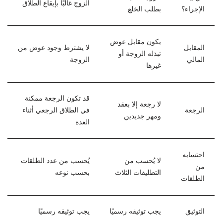
الزوج غالبًا بإيقاع الطلاق
الإجراء؟
بطلب الخلع
يكون مقابل عوض
المقابل
لا يشترط وجود عوض من
تبذله الزوجة أو
المالي
الزوجة
غيرها
قد تكون الرجعة ممكنة
لا رجعة إلا بعقد
الرجعة
في الطلاق الرجعي أثناء
ومهر جديدين
العدة
احتسابه
لا يُحسب من
يُحسب من عدد الطلقات
من
التطليقات الثلاث
بحسب نوعه
الطلقات
التوثيق
يجب توثيقه رسميًا
يجب توثيقه رسميًا