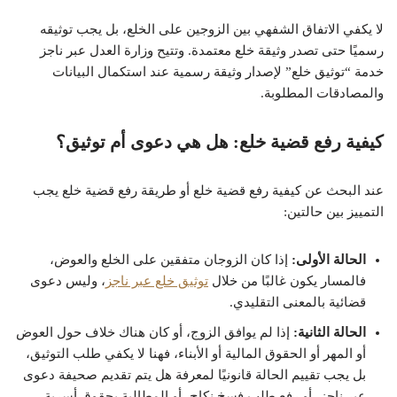
لا يكفي الاتفاق الشفهي بين الزوجين على الخلع، بل يجب توثيقه
رسميًا حتى تصدر وثيقة خلع معتمدة. وتتيح وزارة العدل عبر ناجز
خدمة “توثيق خلع” لإصدار وثيقة رسمية عند استكمال البيانات
والمصادقات المطلوبة.
كيفية رفع قضية خلع: هل هي دعوى أم توثيق؟
عند البحث عن كيفية رفع قضية خلع أو طريقة رفع قضية خلع يجب
التمييز بين حالتين:
الحالة الأولى:
إذا كان الزوجان متفقين على الخلع والعوض،
فالمسار يكون غالبًا من خلال
توثيق خلع عبر ناجز
، وليس دعوى
قضائية بالمعنى التقليدي.
الحالة الثانية:
إذا لم يوافق الزوج، أو كان هناك خلاف حول العوض
أو المهر أو الحقوق المالية أو الأبناء، فهنا لا يكفي طلب التوثيق،
بل يجب تقييم الحالة قانونيًا لمعرفة هل يتم تقديم صحيفة دعوى
عبر ناجز، أو رفع طلب فسخ نكاح، أو المطالبة بحقوق أسرية