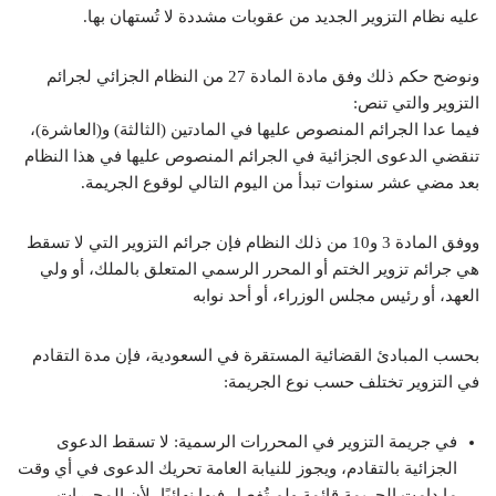
عليه نظام التزوير الجديد من عقوبات مشددة لا تُستهان بها.
ونوضح حكم ذلك وفق مادة المادة 27 من النظام الجزائي لجرائم
التزوير والتي تنص:
فيما عدا الجرائم المنصوص عليها في المادتين (الثالثة) و(العاشرة)،
تنقضي الدعوى الجزائية في الجرائم المنصوص عليها في هذا النظام
بعد مضي عشر سنوات تبدأ من اليوم التالي لوقوع الجريمة.
ووفق المادة 3 و10 من ذلك النظام فإن جرائم التزوير التي لا تسقط
هي جرائم تزوير الختم أو المحرر الرسمي المتعلق بالملك، أو ولي
العهد، أو رئيس مجلس الوزراء، أو أحد نوابه
بحسب المبادئ القضائية المستقرة في السعودية، فإن مدة التقادم
في التزوير تختلف حسب نوع الجريمة:
في جريمة التزوير في المحررات الرسمية: لا تسقط الدعوى
الجزائية بالتقادم، ويجوز للنيابة العامة تحريك الدعوى في أي وقت
ما دامت الجريمة قائمة ولم تُفصل فيها نهائيًا، لأن المحررات