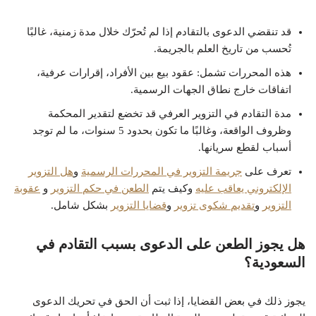
قد تنقضي الدعوى بالتقادم إذا لم تُحرّك خلال مدة زمنية، غالبًا
تُحسب من تاريخ العلم بالجريمة.
هذه المحررات تشمل: عقود بيع بين الأفراد، إقرارات عرفية،
اتفاقات خارج نطاق الجهات الرسمية.
مدة التقادم في التزوير العرفي قد تخضع لتقدير المحكمة
وظروف الواقعة، وغالبًا ما تكون بحدود 5 سنوات، ما لم توجد
أسباب لقطع سريانها.
تعرف على
جريمة التزوير في المحررات الرسمية
و
هل التزوير
الإلكتروني يعاقب عليه
وكيف يتم
الطعن في حكم التزوير
و
عقوبة
التزوير
و
تقديم شكوى تزوير
و
قضايا التزوير
بشكل شامل.
هل يجوز الطعن على الدعوى بسبب التقادم في
السعودية؟
يجوز ذلك في بعض القضايا، إذا ثبت أن الحق في تحريك الدعوى