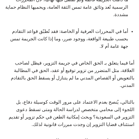
الرسمية تُعد وثائق عامة تمس الثقة العامة، ويحميها النظام حماية
مشددة.
أما في المحررات العرفية أو الخاصة: فقد تُطبّق قواعد التقادم
بحسب طبيعة الواقعة، ووجود ضرر، وما إذا كانت الجريمة تمس
جهة عامة أم لا.
أما فيما يتعلق بـ الحق الخاص في جريمة التزوير، فيظل لصاحب
العلاقة، مثل المتضرر من تزوير توقيع أو عقد، الحق في المطالبة
بالتعويض أو القصاص المدني ما لم يتنازل أو يسقط الحق بالتقادم
المدني.
بالتالي، يُنصح بعدم الاعتماد على مرور الوقت كوسيلة دفاع، بل
اللجوء إلى محامي متخصص لدراسة الحالة ومتى تسقط دعوى
التزوير في السعودية؟ وبحث إمكانية الطعن في حكم تزوير أو تقديم
استئناف قضايا التزوير إن وجدت مبررات قانونية لذلك.