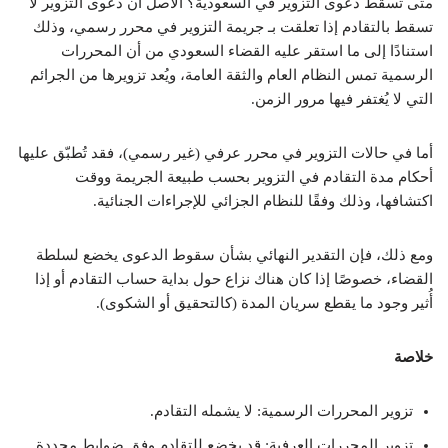
متى تسقط دعوى التزوير في السعودية؟ الأصل أن دعوى التزوير لا
تسقط بالتقادم إذا تعلقت بـ جريمة التزوير في محرر رسمي، وذلك
استنادًا إلى ما استقر عليه القضاء السعودي من أن المحررات
الرسمية تمس النظام العام والثقة العامة، ويُعد تزويرها من الجرائم
التي لا يُغتفر فيها مرور الزمن.
أما في حالات التزوير في محرر عرفي (غير رسمي)، فقد تُطبّق عليها
أحكام مدة التقادم في التزوير بحسب طبيعة الجريمة ووقت
اكتشافها، وذلك وفقًا للنظام الجزائي للإجراءات الجنائية.
ومع ذلك، فإن التقدير النهائي بشأن سقوط الدعوى يخضع لسلطة
القضاء، خصوصًا إذا كان هناك نزاع حول بداية حساب التقادم أو إذا
أُثير وجود ما يقطع سريان المدة (كالتحقيق أو الشكوى).
خلاصة
تزوير المحررات الرسمية: لا يشمله التقادم.
تزوير المحررات العرفية: قد يخضع للتقادم وفق ضوابط محددة.