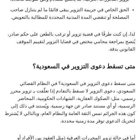
الحق الخاص في جريمة التزوير يبقى قائمًا ما لم يتنازل صاحب
المصلحة أو تنقضي المدة المدنية المحددة للمطالبة بالتعويض.
لذا، إن كنت طرفًا في قضية تزوير أو ترغب بالطعن على حكم صادر،
يُنصح بمراجعة محامي مختص في قضايا التزوير لتقييم الموقف
القانوني بدقة.
متى تسقط دعوى التزوير في السعودية؟
متى تسقط دعوى التزوير في السعودية؟ في النظام القضائي
السعودي، دعوى التزوير لا تسقط بالتقادم إذا تعلّقت بـ تزوير محرر
رسمي، مثل: الصكوك العقارية، الشهادات الحكومية، المحاضر
الرسمية، أو أي مستند صادر عن جهة رسمية. ويُستند في ذلك إلى
كون هذه الجرائم تمس الثقة العامة والنظام العام، وبالتالي لا يُشترط
لتحريك الدعوى توفر مدة زمنية محددة.
أما في حالة تزوير المحررات العرفية (مثل العقود بين الأفراد أو