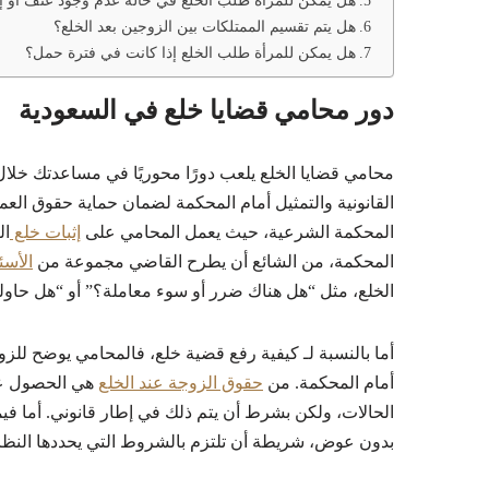
هل يمكن للمرأة طلب الخلع في حالة عدم وجود عنف أو إ
هل يتم تقسيم الممتلكات بين الزوجين بعد الخلع؟
هل يمكن للمرأة طلب الخلع إذا كانت في فترة حمل؟
دور محامي قضايا خلع​ في السعودية
محامي قضايا الخلع يلعب دورًا محوريًا في مساعدتك خلا
القانونية والتمثيل أمام المحكمة لضمان حماية حقوق العم
المحكمة الشرعية، حيث يعمل المحامي على
إثبات خلع
ال
المحكمة، من الشائع أن يطرح القاضي مجموعة من
الأسئ
الخلع، مثل “هل هناك ضرر أو سوء معاملة؟” أو “هل حاول
أما بالنسبة لـ كيفية رفع قضية خلع، فالمحامي يوضح للزوجة 
أمام المحكمة. من
حقوق الزوجة عند الخلع
هي الحصول عل
الحالات، ولكن بشرط أن يتم ذلك في إطار قانوني. أما فيما
بدون عوض، شريطة أن تلتزم بالشروط التي يحددها النظا