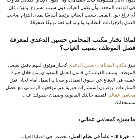
تكون الأيام مستوفية للحد النظامي، وأن يكون الإنذار الكتابي قد وُجه
في الوقت المحدد، وأن يكون الغياب دون سبب مشروع. ولهذا، فإن
أي نزاع حول الفصل بسبب الغياب يرتبط أساسًا بمدى التزام صاحب
العمل بالإجراءات النظامية وإثباته للواقعة توثيقًا صحيحًا.
لماذا تختار مكتب المحامي حسين الدعدي لمعرفة
فصل الموظف بسبب الغياب؟
يبرز
مكتب المحامي حسين الدعدي
كخيار موثوق لفهم دقيق لفصل
الموظف بسبب الغياب في قانون العمل السعودي، من خلال خبرة
عملية في الدفاع عن حقوق العمال وأصحاب العمل أمام لجان فض
المنازعات. يوفرون استشارات فورية عبر
موقعهم الرسمي مع افضل
محامي عمالي
لتقييم حالتك القانونية وضمان حصولك على
مستحقاتك.
ما يميزه كمحامي عمالي:
خبرة 20+ عاماً في نظام العمل:
تخصص في قضايا الغياب