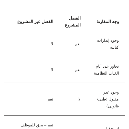
الفصل
وجه المقارنة
الفصل غير المشروع
المشروع
وجود إنذارات
نعم
لا
كتابية
تجاوز عدد أيام
نعم
لا
الغياب النظامية
وجود عذر
مقبول (طبي/
لا
نعم
قانوني)
نعم – يحق للموظف
استحقاق