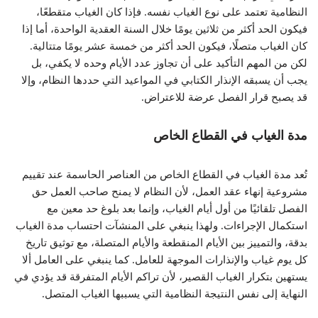
النظامية تعتمد على نوع الغياب نفسه. فإذا كان الغياب متقطعًا،
فيكون الحد أكثر من ثلاثين يومًا خلال السنة العقدية الواحدة، أما إذا
كان الغياب متصلًا، فيكون الحد أكثر من خمسة عشر يومًا متتالية.
لكن من المهم التأكيد على أن تجاوز عدد الأيام وحده لا يكفي، بل
يجب أن يسبقه الإنذار الكتابي في المواعيد التي حددها النظام، وإلا
قد يصبح قرار الفصل عرضة للاعتراض.
مدة الغياب في القطاع الخاص
تُعد مدة الغياب في القطاع الخاص من العناصر الحاسمة عند تقييم
مشروعية إنهاء عقد العمل، لأن النظام لا يمنح صاحب العمل حق
الفصل تلقائيًا من أول أيام الغياب، وإنما بعد بلوغ حد معين مع
استكمال الإجراءات. ولهذا ينبغي على المنشآت احتساب مدة الغياب
بدقة، والتمييز بين الأيام المنقطعة والأيام المتصلة، مع توثيق تاريخ
كل يوم غياب والإنذارات الموجهة للعامل. كما ينبغي على العامل ألا
يستهين بتكرار الغياب القصير، لأن تراكم الأيام المتفرقة قد يؤدي في
النهاية إلى نفس النتيجة النظامية التي يسببها الغياب المتصل.