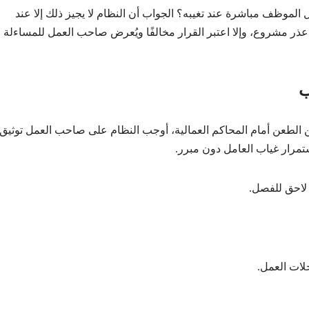
لموظف مباشرة عند تغيبه؟ الجواب أن النظام لا يجيز ذلك إلا عند
ص عليها في المادة (80) ودون وجود عذر مشروع، وإلا اعتبر القرار مخالفًا ويُعرض صاحب العمل للمساءلة
ب
 الطعن أمام المحاكم العمالية، أوجب النظام على صاحب العمل توثيق
مرار غياب العامل دون مبرر.
ء لاحق للفصل.
لات العمل.