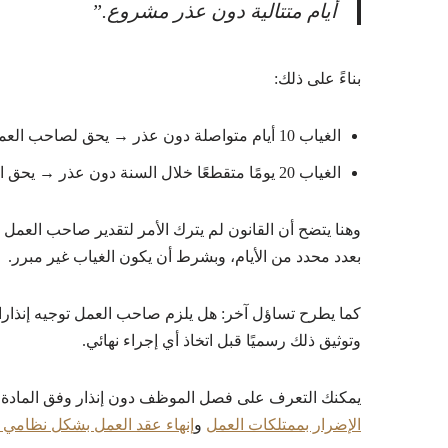
أيام متتالية دون عذر مشروع.”
بناءً على ذلك:
الغياب 10 أيام متواصلة دون عذر → يحق لصاحب العمل الفصل.
الغياب 20 يومًا متقطعًا خلال السنة دون عذر → يحق الفصل.
وهنا يتضح أن القانون لم يترك الأمر لتقدير صاحب الع
بعدد محدد من الأيام، وبشرط أن يكون الغياب غير مبرر.
كما يطرح تساؤل آخر: هل يلزم صاحب العمل توجيه إنذار
وتوثيق ذلك رسميًا قبل اتخاذ أي إجراء نهائي.
يمكنك التعرف على فصل الموظف دون إنذار وفق المادة 80 و
الإضرار بممتلكات العمل
و
إنهاء عقد العمل بشكل نظامي 