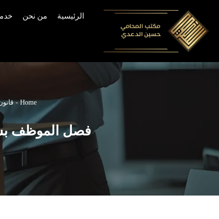
الرئيسية
من نحن
خدما
Skip
to
content
Home
-
قانون
فصل الموظف بسبب الغياب